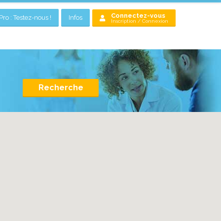
Connectez-vous
ro : Testez-nous !
Infos
Inscription / Connexion
Recherche