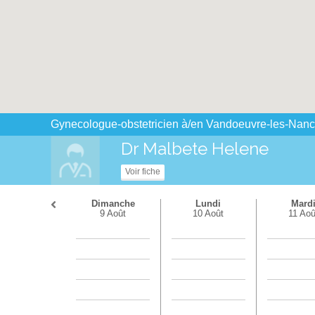
Gynecologue-obstetricien à/en Vandoeuvre-les-Nancy 
Dr Malbete Helene
Voir fiche
Dimanche
Lundi
Mard
9 Août
10 Août
11 Aoû