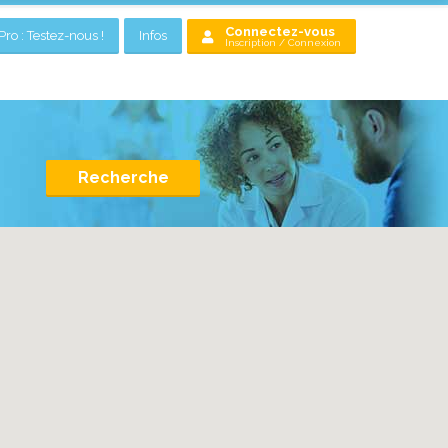
Connectez-vous
ro : Testez-nous !
Infos
Inscription / Connexion
Recherche