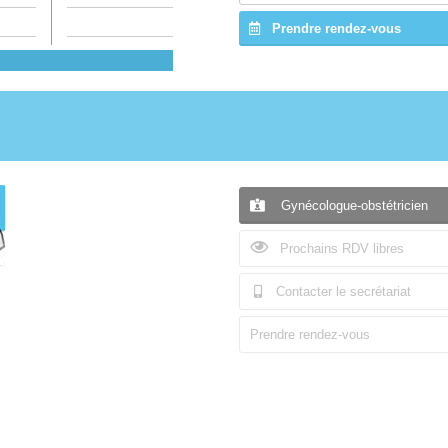
Prendre rendez-vous
Gynécologue-obstétricien
Prochains RDV libres
Contacter le secrétariat
Prendre rendez-vous