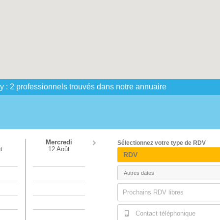
: 2 professionnels trouvés dans notre annuaire
i
Mercredi
Sélectionnez votre type de RDV
t
12 Août
RDV
Prochains RDV libres
Contact téléphonique