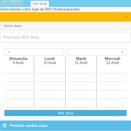
16h30
16h00
Voir fiche
16h45
16h15
Sélectionnez votre type de RDV Dr.Bourquardez
17h00
16h30
17h15
16h45
17h30
17h00
Prochains RDV libres
17h45
17h15
<
>
17h30
Dimanche
Lundi
Mardi
Mercredi
17h45
9 Août
10 Août
11 Août
12 Août
Voir plus
Prendre rendez-vous