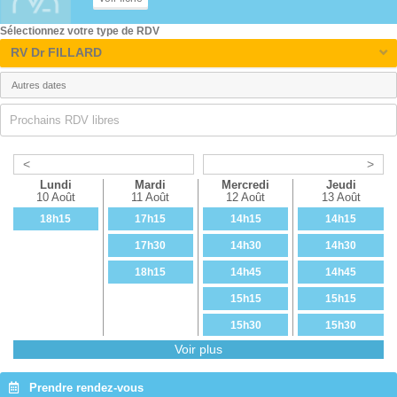
17h30
16h30
Sélectionnez votre type de RDV
17h45
16h45
RV Dr FILLARD
Prochains RDV libres
<
>
Lundi
Mardi
Mercredi
Jeudi
10 Août
11 Août
12 Août
13 Août
18h15
17h15
14h15
14h15
17h30
14h30
14h30
18h15
14h45
14h45
15h15
15h15
15h30
15h30
Voir plus
17h15
17h15
17h30
17h30
Prendre rendez-vous