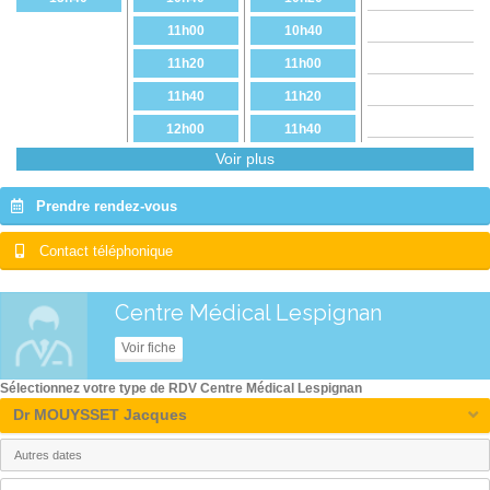
11h00
10h40
11h20
11h00
11h40
11h20
12h00
11h40
Voir plus
14h20
12h00
14h40
14h20
Prendre rendez-vous
15h20
14h40
Contact téléphonique
15h40
15h00
16h00
15h20
Centre Médical Lespignan
16h20
15h40
Voir fiche
16h00
Sélectionnez votre type de RDV Centre Médical Lespignan
16h20
Dr MOUYSSET Jacques