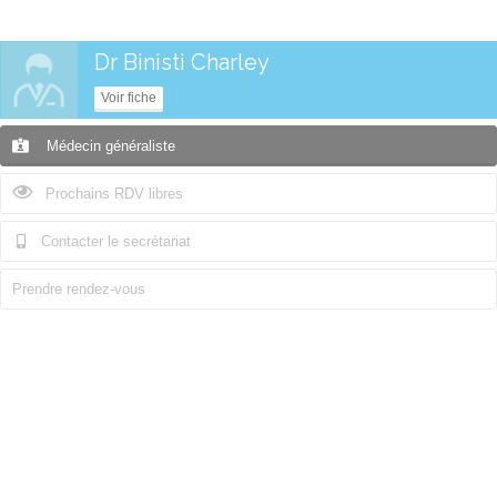
Dr Binisti Charley
Voir fiche
Médecin généraliste
Prochains RDV libres
Contacter le secrétariat
Prendre rendez-vous