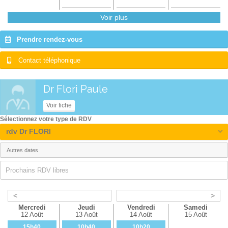
Voir plus
Prendre rendez-vous
Contact téléphonique
Dr Flori Paule
Voir fiche
Sélectionnez votre type de RDV
rdv Dr FLORI
Prochains RDV libres
<
>
Mercredi
Jeudi
Vendredi
Samedi
12 Août
13 Août
14 Août
15 Août
15h40
10h40
10h20