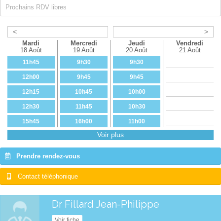
Prochains RDV libres
<
>
Mardi
Mercredi
Jeudi
Vendredi
18 Août
19 Août
20 Août
21 Août
11h45
9h30
9h30
12h00
9h45
9h45
12h15
10h45
10h00
12h30
11h45
10h30
15h45
16h00
11h00
Voir plus
16h00
16h15
11h30
16h15
16h30
11h45
Prendre rendez-vous
16h30
16h45
12h00
Contact téléphonique
16h45
15h00
17h00
15h15
Dr Fillard Jean-Philippe
17h15
16h15
Voir fiche