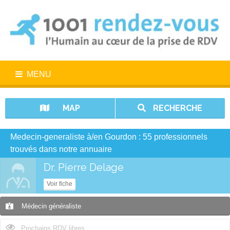
MENU
MAP
RECHERCHE
Medecin-generaliste à/en Gourdon : 55 professionnels
trouvés dans notre annuaire
Dr. Pierre Delage
Voir fiche
Médecin généraliste
Prochains RDV libres