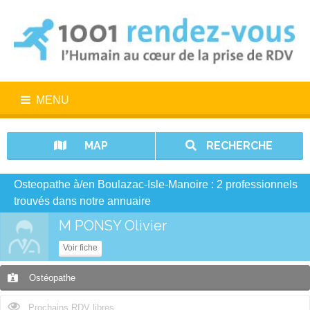
MENU
MAP
RECHERCHE
Osteopathe à/en Boulazac-Isle-Manoire : 2 professionnels
trouvés dans notre annuaire
M PONSY Olivier
Voir fiche
Ostéopathe
Prochains RDV libres