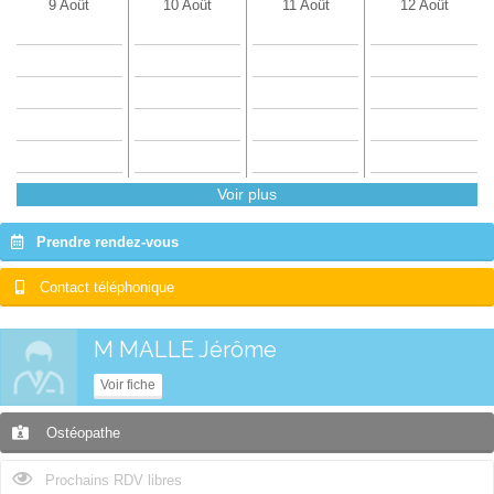
9 Août
10 Août
11 Août
12 Août
Voir plus
Prendre rendez-vous
Contact téléphonique
M MALLE Jérôme
Voir fiche
Ostéopathe
Prochains RDV libres