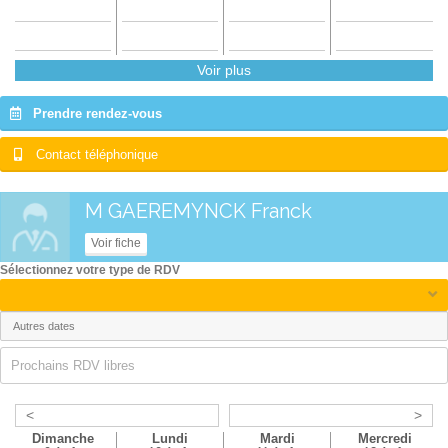
Voir plus
Prendre rendez-vous
Contact téléphonique
M GAEREMYNCK Franck
Voir fiche
Sélectionnez votre type de RDV
Prochains RDV libres
<
>
Dimanche
Lundi
Mardi
Mercredi