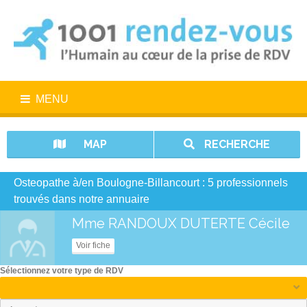
MENU
MAP
RECHERCHE
Osteopathe à/en Boulogne-Billancourt : 5 professionnels
trouvés dans notre annuaire
Mme RANDOUX DUTERTE Cécile
Voir fiche
Sélectionnez votre type de RDV