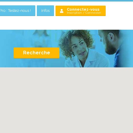
Connectez-vous
ro : Testez-nous !
Infos
Inscription / Connexion
Recherche