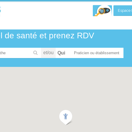
Espace P
el de santé et prenez RDV
et/ou
Qui
the