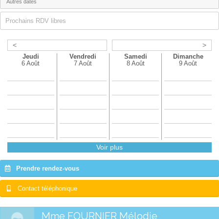
Prochains RDV libres
<
>
Jeudi
Vendredi
Samedi
Dimanche
6 Août
7 Août
8 Août
9 Août
Voir plus
Prendre rendez-vous
Contact téléphonique
Mme FOURNIER Mélodie