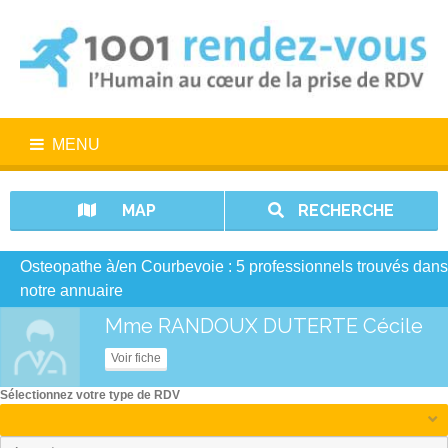
MENU
MAP
RECHERCHE
Osteopathe à/en Courbevoie : 5 professionnels trouvés dans
notre annuaire
Mme RANDOUX DUTERTE Cécile
Voir fiche
Sélectionnez votre type de RDV