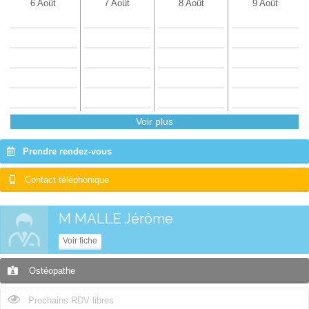
6 Août
7 Août
8 Août
9 Août
Voir plus
Prendre rendez-vous
Contact téléphonique
M MALLE Jérôme
Voir fiche
Ostéopathe
Prochains RDV libres