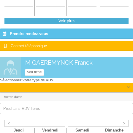
Voir plus
Prendre rendez-vous
Contact téléphonique
M GAEREMYNCK Franck
Voir fiche
Sélectionnez votre type de RDV
Prochains RDV libres
<
>
Jeudi
Vendredi
Samedi
Dimanche