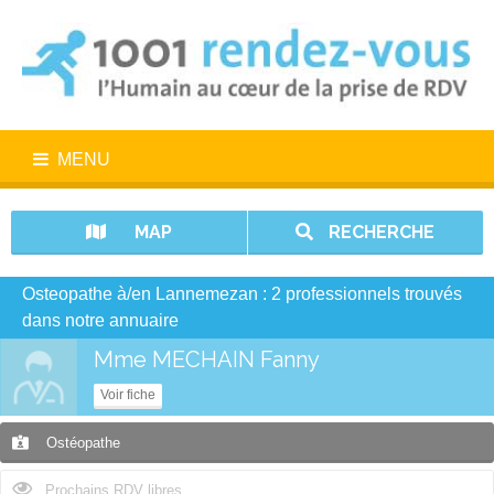
MENU
MAP
RECHERCHE
Osteopathe à/en Lannemezan : 2 professionnels trouvés
dans notre annuaire
Mme MECHAIN Fanny
Voir fiche
Ostéopathe
Prochains RDV libres