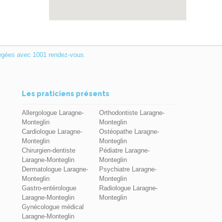
égées avec 1001 rendez-vous.
Les praticiens présents
Allergologue Laragne-
Orthodontiste Laragne-
Monteglin
Monteglin
Cardiologue Laragne-
Ostéopathe Laragne-
Monteglin
Monteglin
Chirurgien-dentiste
Pédiatre Laragne-
Laragne-Monteglin
Monteglin
Dermatologue Laragne-
Psychiatre Laragne-
Monteglin
Monteglin
Gastro-entérologue
Radiologue Laragne-
Laragne-Monteglin
Monteglin
Gynécologue médical
Laragne-Monteglin