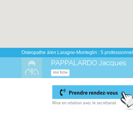
Osteopathe à/en Laragne-Monteglin : 5 professionnel
PAPPALARDO Jacques
Voir fiche