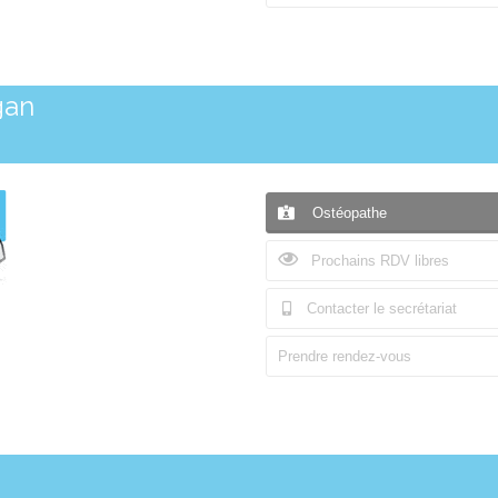
gan
Ostéopathe
Prochains RDV libres
Contacter le secrétariat
Prendre rendez-vous