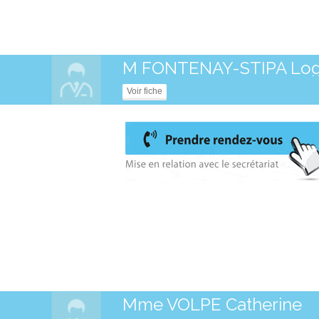
M FONTENAY-STIPA Lo
Voir fiche
Mme VOLPE Catherine