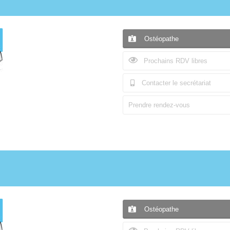
Ostéopathe
Prochains RDV libres
Contacter le secrétariat
Prendre rendez-vous
Ostéopathe