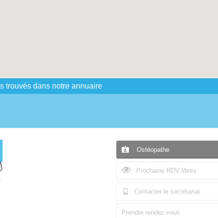
s trouvés dans notre annuaire
Ostéopathe
Prochains RDV libres
Contacter le secrétariat
Prendre rendez-vous