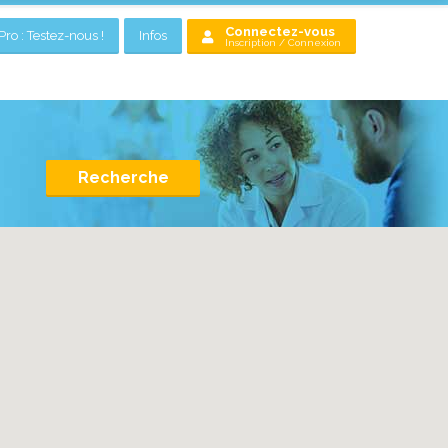
Connectez-vous
ro : Testez-nous !
Infos
Inscription / Connexion
Recherche