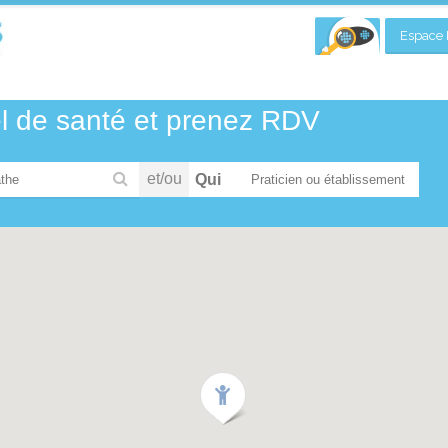
Espace P
el de santé et prenez RDV
et/ou
Qui
the