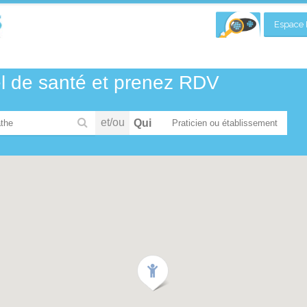
Espace P
el de santé et prenez RDV
et/ou
Qui
the