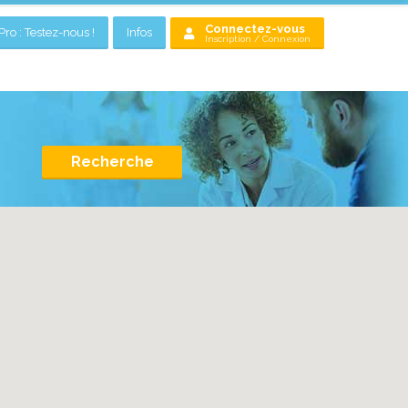
Connectez-vous
ro : Testez-nous !
Infos
Inscription / Connexion
Recherche