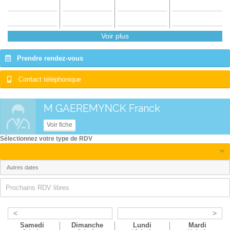
Voir plus
Prendre rendez-vous
Contact téléphonique
M GAEREMYNCK Franck
Voir fiche
Sélectionnez votre type de RDV
Prochains RDV libres
<
>
Samedi
Dimanche
Lundi
Mardi