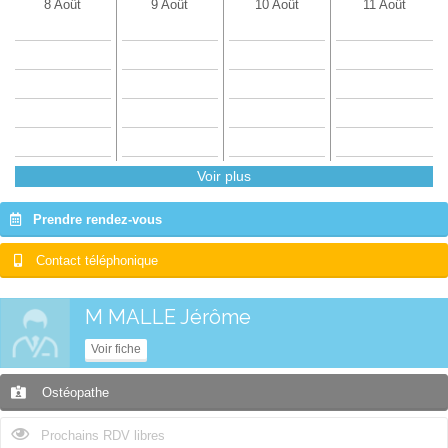
8 Août
9 Août
10 Août
11 Août
Voir plus
Prendre rendez-vous
Contact téléphonique
M MALLE Jérôme
Voir fiche
Ostéopathe
Prochains RDV libres