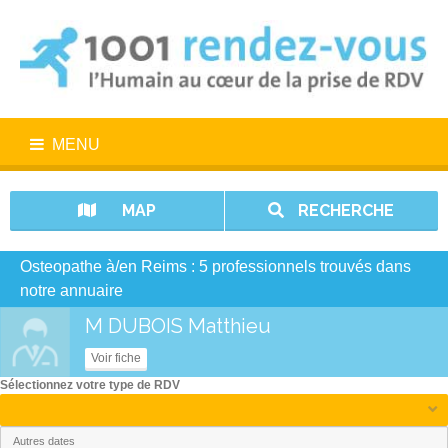
MENU
MAP
RECHERCHE
Osteopathe à/en Reims : 5 professionnels trouvés dans
notre annuaire
M DUBOIS Matthieu
Voir fiche
Sélectionnez votre type de RDV