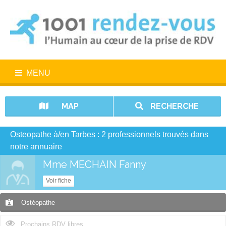
MENU
MAP
RECHERCHE
Osteopathe à/en Tarbes : 2 professionnels trouvés dans
notre annuaire
Mme MECHAIN Fanny
Voir fiche
Ostéopathe
Prochains RDV libres