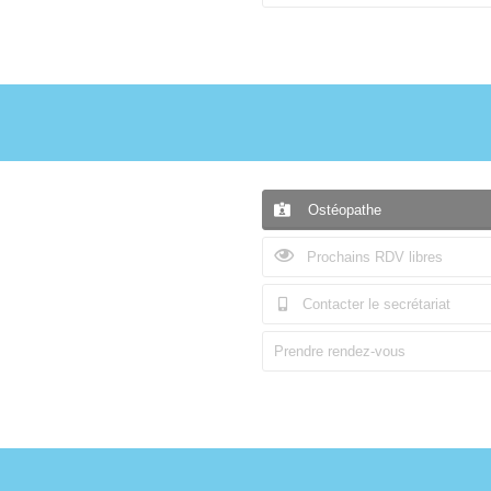
Ostéopathe
Prochains RDV libres
Contacter le secrétariat
Prendre rendez-vous