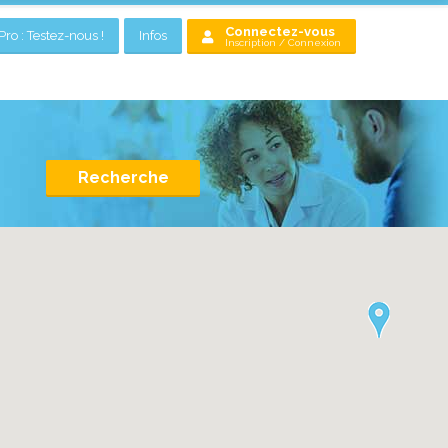
Connectez-vous
ro : Testez-nous !
Infos
Inscription / Connexion
Recherche