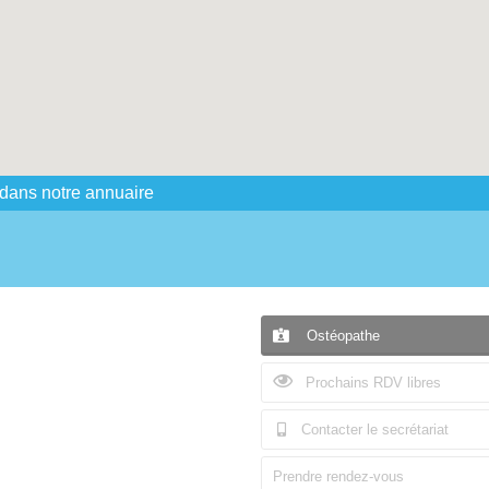
 dans notre annuaire
Ostéopathe
Prochains RDV libres
Contacter le secrétariat
Prendre rendez-vous