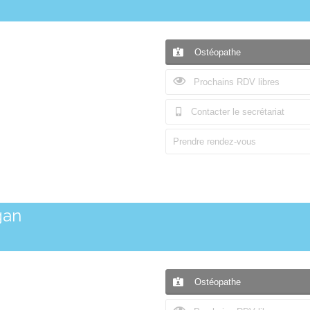
Ostéopathe
Prochains RDV libres
Contacter le secrétariat
Prendre rendez-vous
gan
Ostéopathe