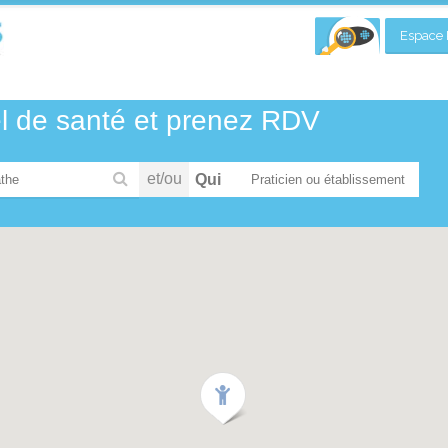
Espace P
el de santé et prenez RDV
et/ou
Qui
the