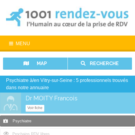
MENU
MAP
RECHERCHE
Psychiatre à/en Vitry-sur-Seine : 5 professionnels trouvés
dans notre annuaire
Dr MOITY Francois
Voir fiche
Psychiatre
Prochains RDV libres