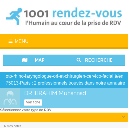
MENU
MAP
RECHERCHE
oto-rhino-laryngologue-orl-et-chirurgien-cervico-facial à/en
75013-Paris : 2 professionnels trouvés dans notre annuaire
DR IBRAHIM Muhannad
Voir fiche
Sélectionnez votre type de RDV