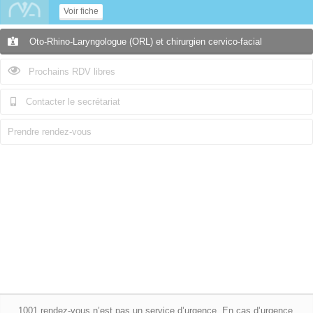
Voir fiche
Oto-Rhino-Laryngologue (ORL) et chirurgien cervico-facial
Prochains RDV libres
Contacter le secrétariat
Prendre rendez-vous
1001 rendez-vous n’est pas un service d’urgence. En cas d’urgence,