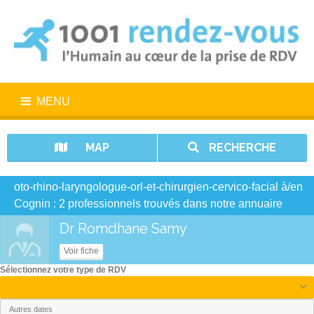
MENU
MAP
RECHERCHE
oto-rhino-laryngologue-orl-et-chirurgien-cervico-facial à/en
Cognin : 2 professionnels trouvés dans notre annuaire
Dr Romdhane Samy
Voir fiche
Sélectionnez votre type de RDV