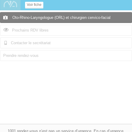
Voir fiche
Oto-Rhino-Laryngologue (ORL) et chirurgien cervico-facial
Prochains RDV libres
Contacter le secrétariat
Prendre rendez-vous
1001 rendez-vous n’est pas un service d’urgence. En cas d’urgence,