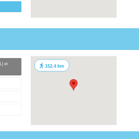
L) et
152.4 km