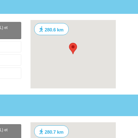
L) et
280.6 km
L) et
280.7 km