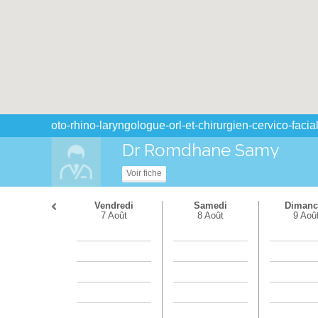
oto-rhino-laryngologue-orl-et-chirurgien-cervico-facia
Dr Romdhane Samy
Voir fiche
Vendredi
Samedi
Dimanc
7 Août
8 Août
9 Aoû