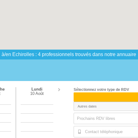
l à/en Echirolles : 4 professionnels trouvés dans notre annuaire
he
Lundi
Sélectionnez votre type de RDV
t
10 Août
Prochains RDV libres
Contact téléphonique