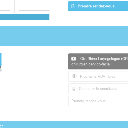
Prendre rendez-vous
Oto-Rhino-Laryngologue (OR
chirurgien cervico-facial
Prochains RDV libres
Contacter le secrétariat
Prendre rendez-vous
c