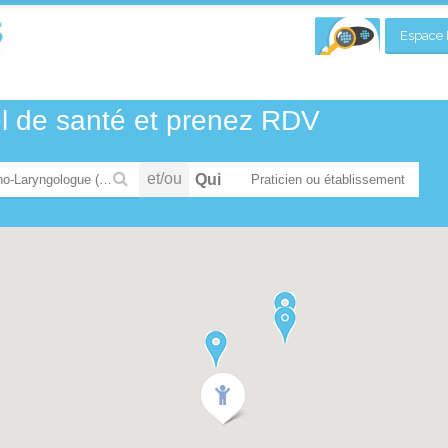
Espace P
el de santé et prenez RDV
et/ou
Qui
Oto-Rhino-Laryngologue (ORL) et chirurgien cervico-facial