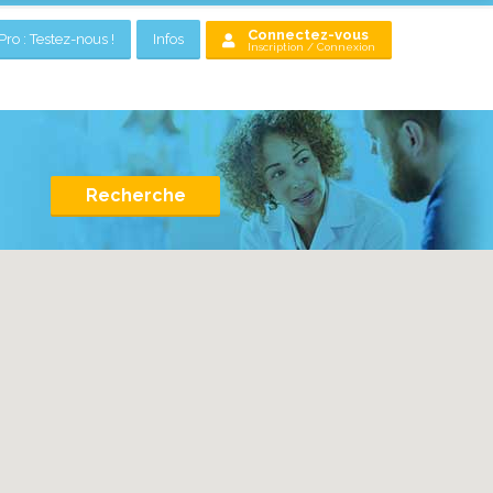
Connectez-vous
ro : Testez-nous !
Infos
Inscription / Connexion
Recherche