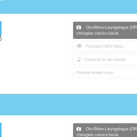
Oto-Rhino-Laryngologue (OR
chirurgien cervico-facial
Prochains RDV libres
Contacter le secrétariat
Prendre rendez-vous
Oto-Rhino-Laryngologue (OR
chirurgien cervico-facial