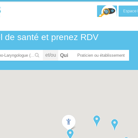
Espace P
el de santé et prenez RDV
et/ou
Qui
Oto-Rhino-Laryngologue (ORL) et chirurgien cervico-facial