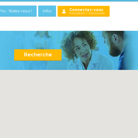
Connectez-vous
ro : Testez-nous !
Infos
Inscription / Connexion
Recherche