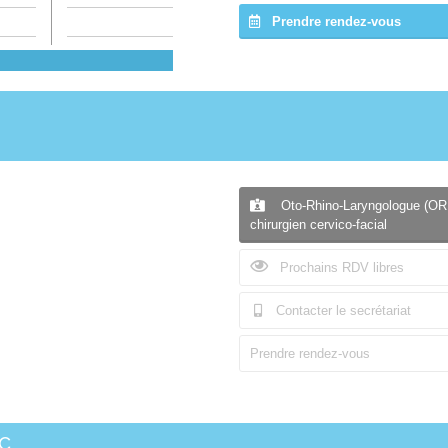
Prendre rendez-vous
Oto-Rhino-Laryngologue (OR
chirurgien cervico-facial
Prochains RDV libres
Contacter le secrétariat
Prendre rendez-vous
c