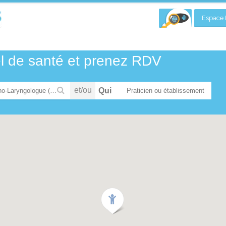
Espace P
el de santé et prenez RDV
et/ou
Qui
Oto-Rhino-Laryngologue (ORL) et chirurgien cervico-facial