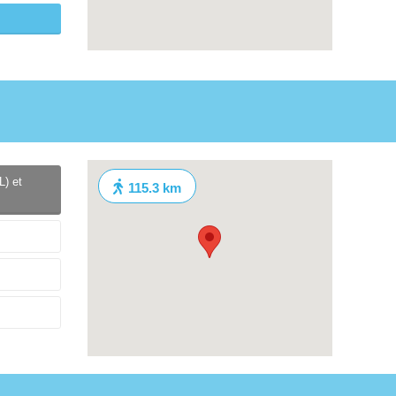
L) et
115.3 km