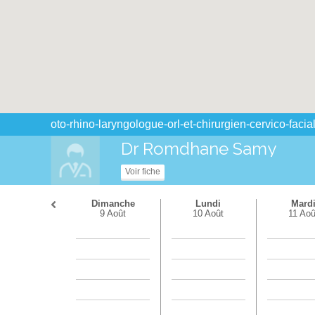
oto-rhino-laryngologue-orl-et-chirurgien-cervico-faci
Dr Romdhane Samy
Voir fiche
Dimanche
Lundi
Mard
9 Août
10 Août
11 Aoû