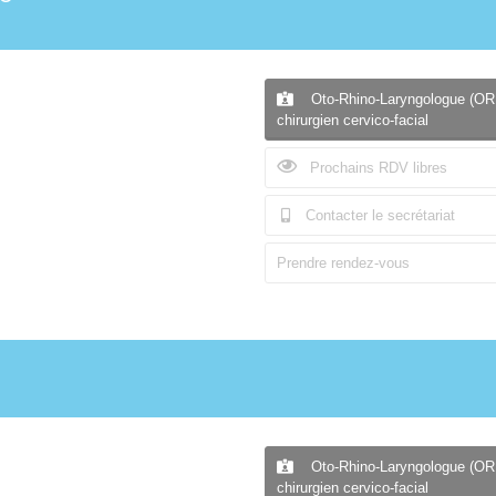
Oto-Rhino-Laryngologue (OR
chirurgien cervico-facial
Prochains RDV libres
Contacter le secrétariat
Prendre rendez-vous
Oto-Rhino-Laryngologue (OR
chirurgien cervico-facial