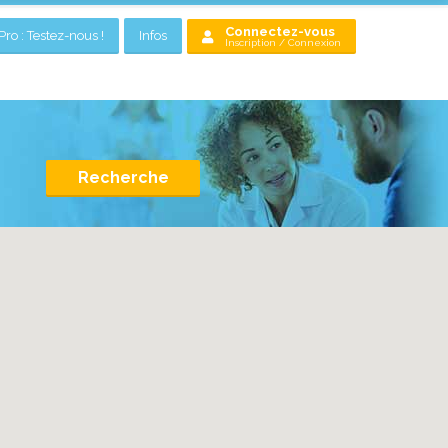
Connectez-vous
ro : Testez-nous !
Infos
Inscription / Connexion
Recherche