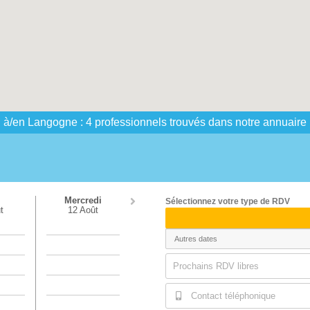
al à/en Langogne : 4 professionnels trouvés dans notre annuaire
i
Mercredi
Sélectionnez votre type de RDV
t
12 Août
Prochains RDV libres
Contact téléphonique