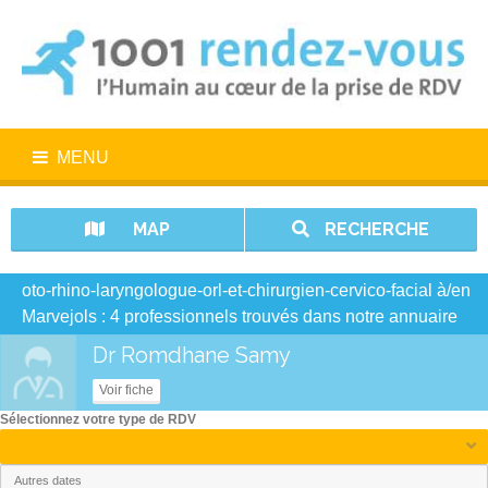
MENU
MAP
RECHERCHE
oto-rhino-laryngologue-orl-et-chirurgien-cervico-facial à/en
Marvejols : 4 professionnels trouvés dans notre annuaire
Dr Romdhane Samy
Voir fiche
Sélectionnez votre type de RDV