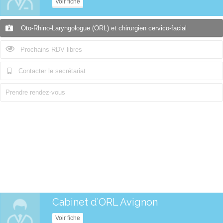
Voir fiche
Oto-Rhino-Laryngologue (ORL) et chirurgien cervico-facial
Prochains RDV libres
Contacter le secrétariat
Prendre rendez-vous
Cabinet d’ORL Avignon
Voir fiche