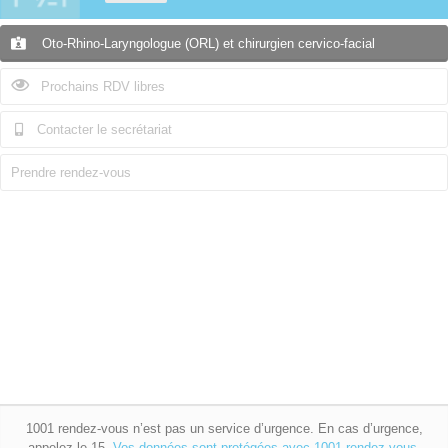
Oto-Rhino-Laryngologue (ORL) et chirurgien cervico-facial
Prochains RDV libres
Contacter le secrétariat
Prendre rendez-vous
1001 rendez-vous n’est pas un service d’urgence. En cas d’urgence,
appelez le 15.
Vos données sont protégées avec 1001 rendez-vous.