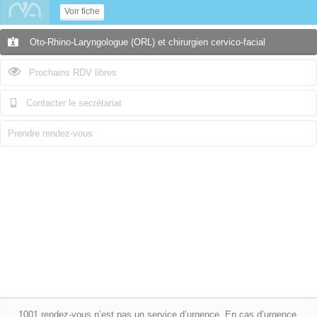
Voir fiche
Oto-Rhino-Laryngologue (ORL) et chirurgien cervico-facial
Prochains RDV libres
Contacter le secrétariat
Prendre rendez-vous
1001 rendez-vous n’est pas un service d’urgence. En cas d’urgence,