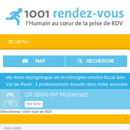
MENU
MAP
RECHERCHE
oto-rhino-laryngologue-orl-et-chirurgien-cervico-facial à/en
Val-de-Reuil : 2 professionnels trouvés dans notre annuaire
DR IBRAHIM Muhannad
Voir fiche
Sélectionnez votre type de RDV