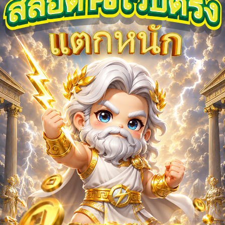
สล๊อต
การ ทดลองสล๊อต ช่วยให้ผู้เล่นได้ฝึกฝนและเข้าใจ
รูปแบบของเกม รวมถึงสัญลักษณ์พิเศษและฟีเจอร์
ต่าง ๆ ที่อาจช่วยเพิ่มโอกาสในการชนะ นอกจากนี้
ยังช่วยให้ผู้เล่นสามารถวางแผนการเล่นและ
จัดการงบประมาณได้ดียิ่งขึ้นก่อนที่จะลงเดิมพัน
ทดลองสล๊อต
จริง
จึงเป็นเครื่องมือที่มีประโยชน์
สำหรับทั้งมือใหม่และผู้เล่นที่ต้องการพัฒนาทักษะ
วิธีการทดลองสล๊อตอย่าง
มีประสิทธิภาพ