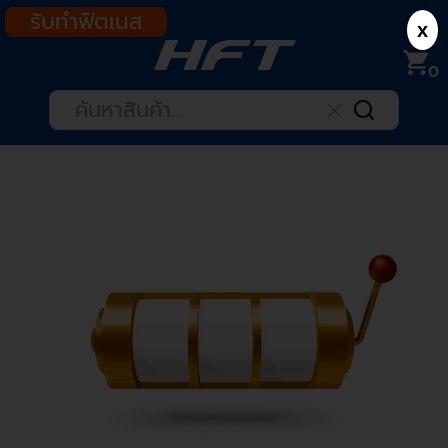
รับทำฟิตเนส
x
0