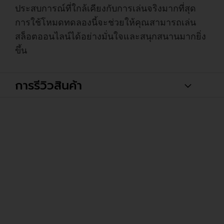
ประสบการณ์ที่ใกล้เคียงกับการเล่นจริงมากที่สุด
การใช้โหมดทดลองนี้จะช่วยให้คุณสามารถเล่น
สล็อตออนไลน์ได้อย่างมั่นใจและสนุกสนานมากยิ่ง
ขึ้น
การรีวิวสินค้า