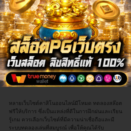
เพื่อให้การทดลองสล๊อตมีประสิทธิภาพ ควรเลือก
เกมที่สนใจและทดลองเล่นในโหมดฟรีอย่าง
ละเอียด ศึกษาสัญลักษณ์และการจ่ายเงิน รวมถึง
ลองใช้ฟีเจอร์โบนัสต่าง ๆ ที่เกมมีให้ การบันทึกผล
การทดลองเล่นจะช่วยให้คุณวิเคราะห์และปรับปรุง
ทดลองสล๊อต
กลยุทธ์ได้ดีขึ้น
อย่างสม่ำเสมอจะ
ช่วยเพิ่มความมั่นใจเมื่อเข้าสู่การเดิมพันจริง
แหล่งทดลองสล๊อตที่น่า
เชื่อถือ
หลายเว็บไซต์คาสิโนออนไลน์มีโหมด ทดลองสล๊อต
ฟรีให้บริการ ซึ่งเป็นแหล่งที่ดีในการฝึกฝนและเรียน
รู้เกม ควรเลือกเว็บไซต์ที่มีความน่าเชื่อถือและมี
ระบบทดลองเล่นที่สมบูรณ์ เพื่อให้คุณได้รับ