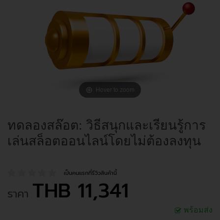
Hover to zoom
ทดลองสล๊อต: วิธีสนุกและเรียนรู้การ
เล่นสล็อตออนไลน์โดยไม่ต้องลงทุน
เป็นคนแรกที่รีวิวสินค้านี้
THB 11,341
ราคา
พร้อมส่ง