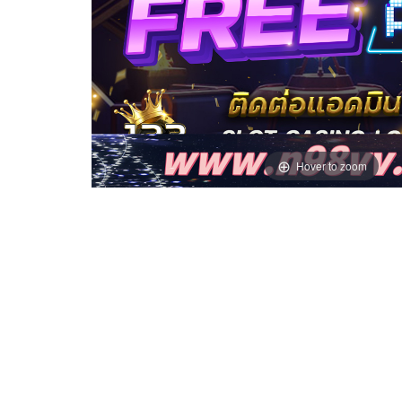
Hover to zoom