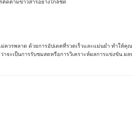
ารติดตามข่าวสารอย่างใกล้ชิด
คนไม่ควรพลาด ด้วยการอัปเดตที่รวดเร็วและแม่นยำ ทำให้
ไม่ว่าจะเป็นการรับชมสดหรือการวิเคราะห์ผลการแข่งขัน ผล