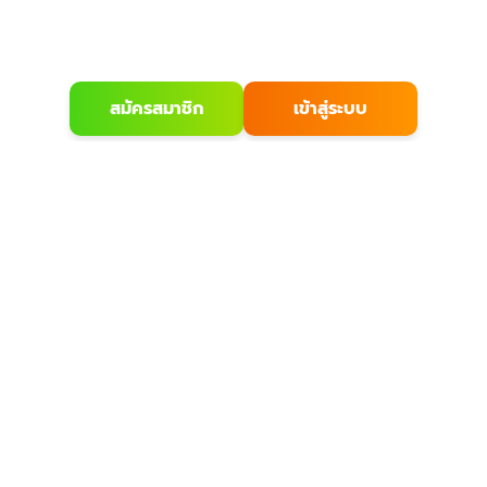
สมัครสมาชิก
เข้าสู่ระบบ
เกี่ยวกับเรา
บริการลูกค้า
ก
เกี่ยวกับ
วิธีสั่งซื้อ
รณ์
ติดต่อเรา
การชำระเงิน
กกำลัง
บล
ร้านของเรา
การจัดส่ง
และ
ร
นโยบายความเป็น
แจ้งชำระเงิน