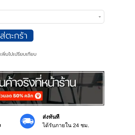
ส่ตะกร้า
เพิ่มไปเปรียบเทียบ
ส่งทันที
ย
ได้รับภายใน 24 ชม.