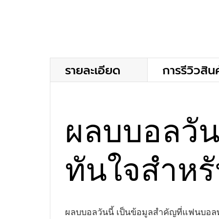
รายละเอียด
การรีวิวสินค
ผลบบอลวันน
ทันใจสำหร
ผลบบอลวันนี้ เป็นข้อมูลสำคัญที่แฟนบอล