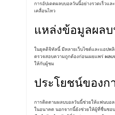
การอัปเดตผลบบอลวันนี้อย่างรวดเร็วแล
เคลื่อนไหว
แหล่งข้อมูลผลบบอ
ในยุคดิจิทัลนี้ มีหลายเว็บไซต์และแอปพลิ
ผลบบ
ตรวจสอบความถูกต้องก่อนเผยแพร่
ให้กับผู้ชม
ประโยชน์ของกา
การติดตามผลบบอลวันนี้ช่วยให้แฟนบอล
ในอนาคต นอกจากนี้ยังช่วยให้ผู้ที่ชื่น