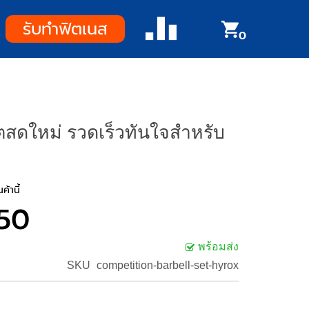
รับทำฟิตเนส
0
ดตสดใหม่ รวดเร็วทันใจสำหรับ
ค้านี้
50
พร้อมส่ง
SKU
competition-barbell-set-hyrox