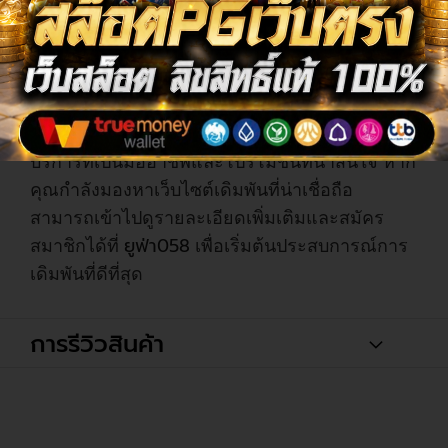
สรุป
ยูฟ่า058 เป็นแพลตฟอร์มเดิมพันออนไลน์ที่ครบ
วงจรและมีความปลอดภัยสูง เหมาะสำหรับผู้ที่
ต้องการสนุกกับเกมพนันหลากหลายรูปแบบ พร้อม
บริการที่เป็นมืออาชีพและโปรโมชั่นที่น่าสนใจ หาก
คุณกำลังมองหาเว็บไซต์เดิมพันที่น่าเชื่อถือ
สามารถเข้าไปดูรายละเอียดเพิ่มเติมและสมัคร
ยูฟ่า058
สมาชิกได้ที่
เพื่อเริ่มต้นประสบการณ์การ
เดิมพันที่ดีที่สุด
การรีวิวสินค้า