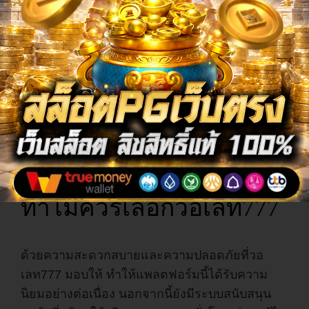
การสมัครใช้งานวอเลท777 นั้นง่ายและรวดเร็ว
เพียงแค่ลงทะเบียนผ่านเว็บไซต์หรือแอปพลิเคชัน
จากนั้นยืนยันตัวตนและเชื่อมต่อบัญชีธนาคารหรือ
บัตรเครดิตของคุณ เมื่อสมัครเสร็จสิ้น คุณก็
สามารถเริ่มต้นใช้งานวอเลท777 เพื่อทำธุรกรรม
ต่าง ๆ ได้ทันที การใช้งานที่สะดวกนี้ทำให้หลายคน
วอเลท777
เลือกใช้บริการนี้เป็นประจำ
จึงเป็นตัว
เลือกที่เหมาะสำหรับผู้ที่ต้องการความรวดเร็วและ
ปลอดภัยในการจัดการเงินออนไลน์
ทำไมควรเลือกวอเลท777
ด้วยความสะดวกสบายและความปลอดภัยที่วอ
เลท777 มอบให้ ทำให้แพลตฟอร์มนี้ได้รับความ
นิยมอย่างต่อเนื่อง นอกจากนี้ยังมีระบบสนับสนุน