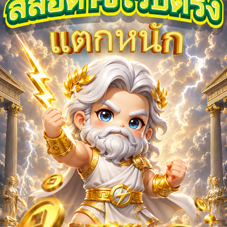
ฟีเจอร์เด่นของวอเลท777
วอเลท777 มีฟีเจอร์หลากหลายที่ตอบสนองความ
ต้องการของผู้ใช้งาน เช่น การเติมเงินผ่านช่องทาง
ต่าง ๆ การชำระค่าสินค้าและบริการออนไลน์ รวม
ถึงการรับโปรโมชั่นและโบนัสพิเศษที่ช่วยเพิ่มมูลค่า
ให้กับผู้ใช้ นอกจากนี้ ระบบยังมีมาตรการรักษา
ความปลอดภัยขั้นสูงเพื่อปกป้องข้อมูลส่วนตัวและ
เงินทุนของผู้ใช้งานอย่างเข้มงวด
วิธีการสมัครและใช้งาน
วอเลท777