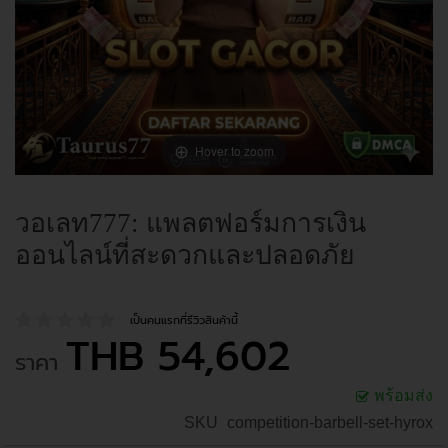
Hover to zoom
วอเลท777: แพลตฟอร์มการเงิน
ออนไลน์ที่สะดวกและปลอดภัย
เป็นคนแรกที่รีวิวสินค้านี้
THB 54,602
ราคา
พร้อมส่ง
SKU
competition-barbell-set-hyrox