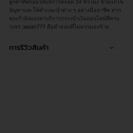
ลูกค้าที่พร้อมให้บริการตลอด 24 ชั่วโมง ช่วยแก้ไข
ปัญหาและให้คำแนะนำต่าง ๆ อย่างมืออาชีพ หาก
คุณกำลังมองหาบริการกระเป๋าเงินออนไลน์ที่ครบ
วอเลท777
วงจร
คือคำตอบที่ไม่ควรมองข้าม
การรีวิวสินค้า