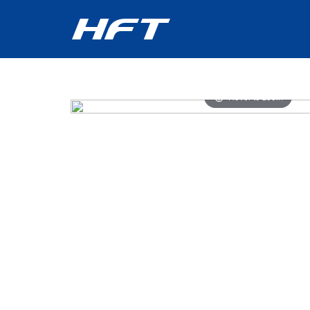
Hover to zoom