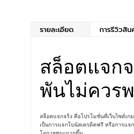
รายละเอียด
การรีวิวสินค
สล็อตแจกจริ
พันไม่ควร
สล็อตแจกจริง คือโปรโมชั่นที่เว็บไซต์เ
เป็นการแจกโบนัสเครดิตฟรี หรือการแจกสป
โอกาสชนะมากขึ้น