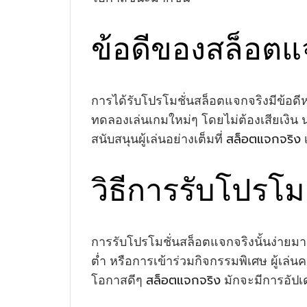
ข้อดีของสล็อตแ
การได้รับโปรโมชั่นสล็อตแจกจริงมีข้อดี
ทดลองเล่นเกมใหม่ๆ โดยไม่ต้องเสียเงิน นอ
สล็อตแจกจริง
สนับสนุนผู้เล่นอย่างเต็มที่
เ
วิธีการรับโปรโม
การรับโปรโมชั่นสล็อตแจกจริงนั้นง่ายมา
ต่ำ หรือการเข้าร่วมกิจกรรมพิเศษ ผู้เล
สล็อตแจกจริง
โอกาสดีๆ
มักจะมีการอัปเ