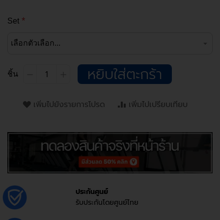
Set
หยิบใส่ตะกร้า
ชิ้น
เพิ่มไปยังรายการโปรด
เพิ่มไปเปรียบเทียบ
ประกันศูนย์
รับประกันโดยศูนย์ไทย