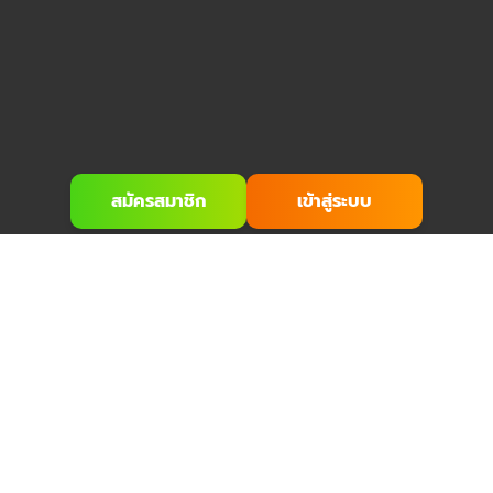
สมัครสมาชิก
เข้าสู่ระบบ
HOMEFITTOOLS
เรานำเข้าและจัดจำหน่ายอุปกรณ์ออก
กำลังกาย อุปกรณ์ฟิตเนส และอุปกรณ์
ฟิตเนสอื่นๆ เช่น ลู่วิ่ง จักรยานออกกำลัง
กาย โฮมยิม กระสอบทราย และดัมเบล