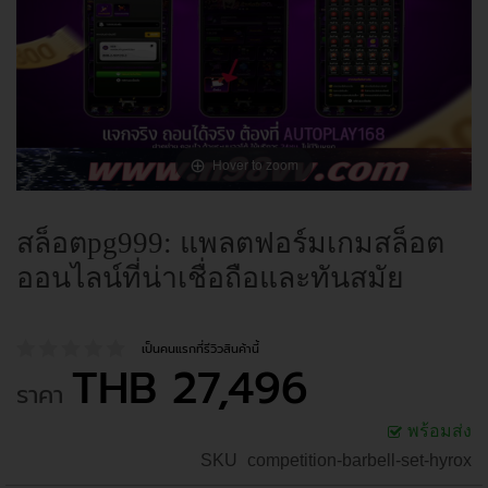
Hover to zoom
สล็อตpg999: แพลตฟอร์มเกมสล็อต
ออนไลน์ที่น่าเชื่อถือและทันสมัย
เป็นคนแรกที่รีวิวสินค้านี้
THB 27,496
ราคา
พร้อมส่ง
SKU
competition-barbell-set-hyrox