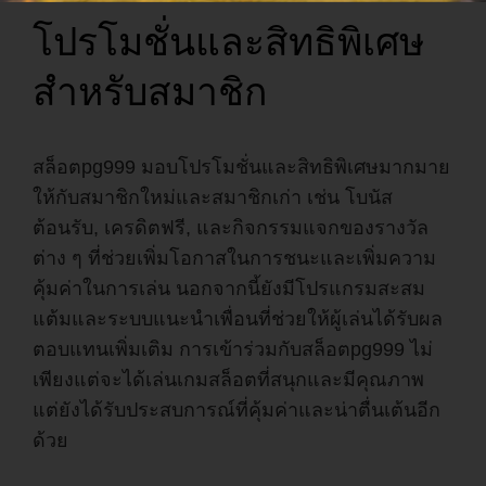
โปรโมชั่นและสิทธิพิเศษ
สำหรับสมาชิก
สล็อตpg999 มอบโปรโมชั่นและสิทธิพิเศษมากมาย
ให้กับสมาชิกใหม่และสมาชิกเก่า เช่น โบนัส
ต้อนรับ, เครดิตฟรี, และกิจกรรมแจกของรางวัล
ต่าง ๆ ที่ช่วยเพิ่มโอกาสในการชนะและเพิ่มความ
คุ้มค่าในการเล่น นอกจากนี้ยังมีโปรแกรมสะสม
แต้มและระบบแนะนำเพื่อนที่ช่วยให้ผู้เล่นได้รับผล
ตอบแทนเพิ่มเติม การเข้าร่วมกับสล็อตpg999 ไม่
เพียงแต่จะได้เล่นเกมสล็อตที่สนุกและมีคุณภาพ
แต่ยังได้รับประสบการณ์ที่คุ้มค่าและน่าตื่นเต้นอีก
ด้วย