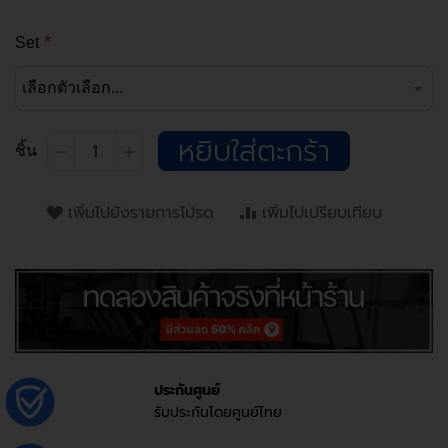
Set
หยิบใส่ตะกร้า
ชิ้น
เพิ่มไปยังรายการโปรด
เพิ่มไปเปรียบเทียบ
ประกันศูนย์
รับประกันโดยศูนย์ไทย