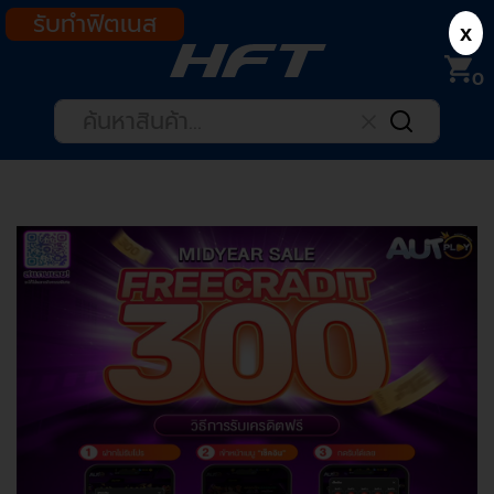
รับทำฟิตเนส
x
0