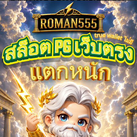
ความหลากหลายของเกม
ในสล็อตpg999
สล็อตpg999 มีเกมสล็อตให้เลือกเล่นมากมายหลาย
รูปแบบ ตั้งแต่สล็อตคลาสสิกที่คุ้นเคย ไปจนถึง
สล็อตวิดีโอที่มีกราฟิกสวยงามและฟีเจอร์พิเศษที่
น่าตื่นเต้น นอกจากนี้ยังมีเกมที่มีธีมหลากหลาย
เช่น ผจญภัย, แฟนตาซี, และวัฒนธรรมต่าง ๆ ที่
ช่วยเพิ่มความสนุกและความตื่นเต้นให้กับผู้เล่นทุก
คน หากคุณกำลังมองหาเกมสล็อตที่มีคุณภาพและ
มีโอกาสชนะสูง สล็อตpg999 คือคำตอบที่คุณไม่
สล็อตpg999
ควรพลาด
ยังมีระบบทดลองเล่นฟรีที่
ช่วยให้ผู้เล่นมือใหม่ได้ฝึกฝนก่อนลงเดิมพันจริง
ระบบฝากถอนที่รวดเร็ว