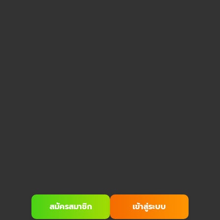
สมัครสมาชิก
เข้าสู่ระบบ