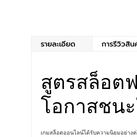
รายละเอียด
การรีวิวสินค
สูตรสล็อตฟร
โอกาสชนะ
เกมสล็อตออนไลน์ได้รับความนิยมอย่างต