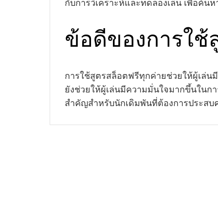
กับการวิเคราะห์และทดลองเล่น เพื่อค้นห
ข้อดีของการใช้ส
การใช้สูตรสล็อตฟรีทุกค่ายช่วยให้ผู้เล
ยังช่วยให้ผู้เล่นมีความมั่นใจมากขึ้นใน
สำคัญสำหรับนักเดิมพันที่ต้องการประส