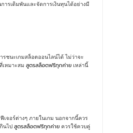
นการเดิมพันและจัดการเงินทุนได้อย่างมี
ในการชนะเกมสล็อตออนไลน์ได้ ไม่ว่าจะ
สูตรสล็อตฟรีทุกค่าย
าที่เหมาะสม
เหล่านี้
และฟีเจอร์ต่างๆ ภายในเกม นอกจากนี้ควร
สูตรสล็อตฟรีทุกค่าย
เกินไป
ควรใช้ควบคู่