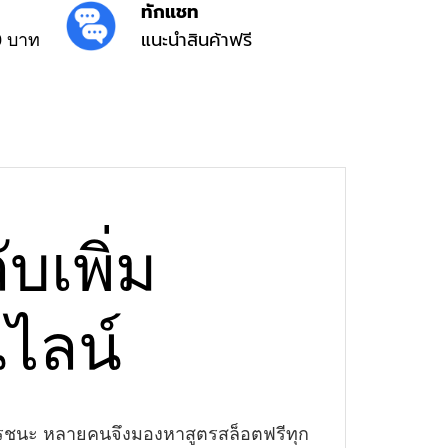
ทักแชท
แนะนำสินค้าฟรี
0 บาท
บเพิ่ม
ไลน์
ารชนะ หลายคนจึงมองหาสูตรสล็อตฟรีทุก