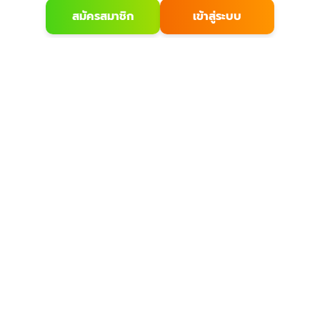
สมัครสมาชิก
เข้าสู่ระบบ
เกี่ยวกับเรา
บริการลูกค้า
ก
เกี่ยวกับ
วิธีสั่งซื้อ
รณ์
ติดต่อเรา
การชำระเงิน
กกำลัง
บล
ร้านของเรา
การจัดส่ง
และ
ร
นโยบายความเป็น
แจ้งชำระเงิน
ว่า
ส่วนตัว
รีวิวสินค้า
ริง