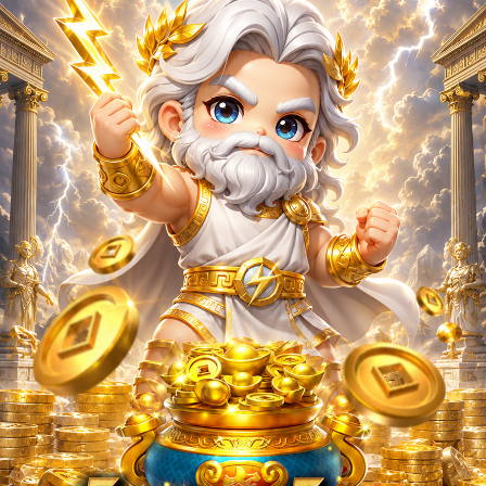
วิเคราะห์ผลบอลที่แม่นยำ โดยทีมงานผู้เชี่ยวชาญที่
มีประสบการณ์ในวงการฟุตบอล นอกจากนี้ยังมีการ
อัพเดทผลบอลสดแบบเรียลไทม์ ทำให้ผู้ใช้งาน
สามารถติดตามผลการแข่งขันได้ทันทีที่เกิดขึ้น
ตารางการแข่งขันและ
ข่าวสารฟุตบอล
ุบ้านผลบอล ยังมีตารางการแข่งขันฟุตบอลที่อัพเดท
อย่างสม่ำเสมอ ครอบคลุมลีกฟุตบอลชั้นนำทั่วโลก
รวมถึงข่าวสารล่าสุดเกี่ยวกับทีมฟุตบอล นักเตะ
และเหตุการณ์สำคัญต่างๆ ที่เกิดขึ้นในวงการ
ฟุตบอล เพื่อให้แฟนบอลได้รับข้อมูลครบถ้วนและ
ทันสมัย