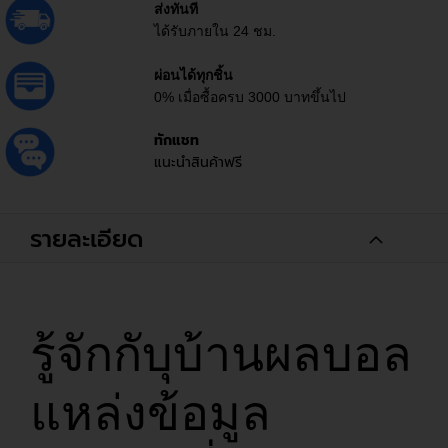
ส่งทันที
ได้รับภายใน 24 ชม.
ผ่อนได้ทุกชิ้น
0% เมื่อซื้อครบ 3000 บาทขึ้นไป
ทักแชท
แนะนำสินค้าฟรี
รายละเอียด
รู้จักกับุบ้านผลบอล
แหล่งข้อมูล