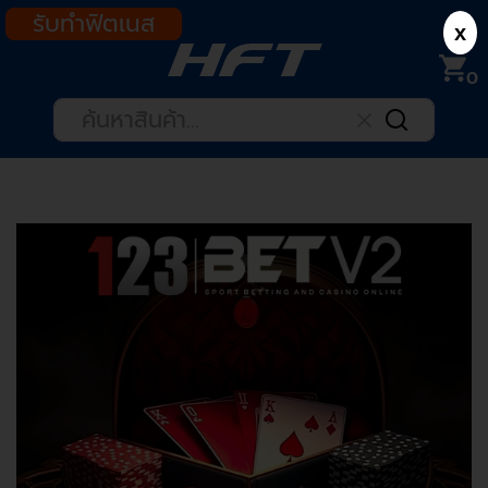
รับทำฟิตเนส
x
0