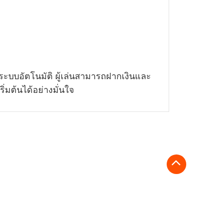
ระบบอัตโนมัติ ผู้เล่นสามารถฝากเงินและ
ิ่มต้นได้อย่างมั่นใจ