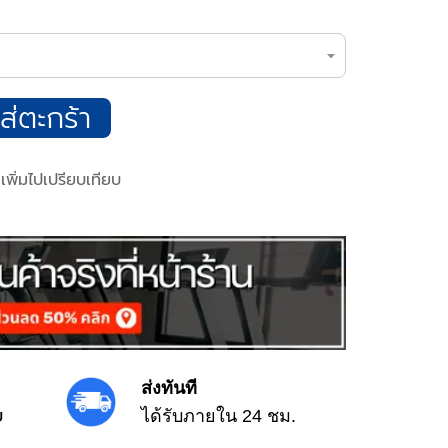
ส่ตะกร้า
เพิ่มไปเปรียบเทียบ
ส่งทันที
ย
ได้รับภายใน 24 ชม.