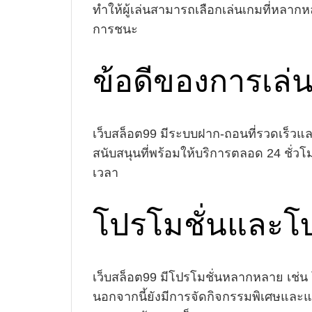
ทำให้ผู้เล่นสามารถเลือกเล่นเกมที่หลา
การชนะ
ข้อดีของการเล่น
เว็บสล็อต99 มีระบบฝาก-ถอนที่รวดเร็วและ
สนับสนุนที่พร้อมให้บริการตลอด 24 ชั่ว
เวลา
โปรโมชั่นและโบ
เว็บสล็อต99 มีโปรโมชั่นหลากหลาย เช่น โบ
นอกจากนี้ยังมีการจัดกิจกรรมพิเศษและแ