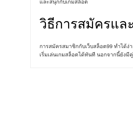
และสนุกกับเกมสล็อต
วิธีการสมัครและเ
การสมัครสมาชิกกับเว็บสล็อต99 ทำได้ง่า
เริ่มเล่นเกมสล็อตได้ทันที นอกจากนี้ยังม