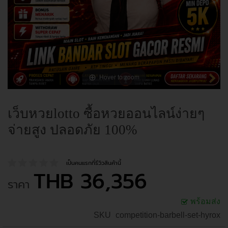
Hover to zoom
เว็บหวยlotto ซื้อหวยออนไลน์ง่ายๆ
จ่ายสูง ปลอดภัย 100%
เป็นคนแรกที่รีวิวสินค้านี้
THB 36,356
ราคา
พร้อมส่ง
SKU
competition-barbell-set-hyrox