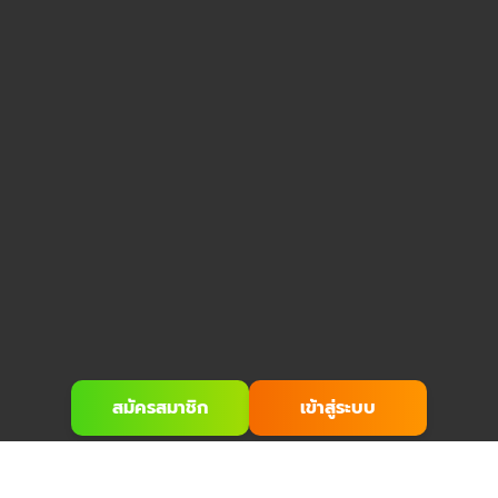
สมัครสมาชิก
เข้าสู่ระบบ