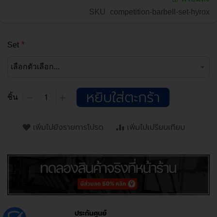
SKU
competition-barbell-set-hyrox
Set
หยิบใส่ตะกร้า
ชิ้น
เพิ่มไปยังรายการโปรด
เพิ่มไปเปรียบเทียบ
ประกันศูนย์