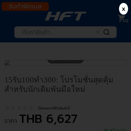
รับทำฟิตเนส
x
0
Hover to zoom
15รับ100ทํา300: โปรโมชั่นสุดคุ้ม
สำหรับนักเดิมพันมือใหม่
เป็นคนแรกที่รีวิวสินค้านี้
THB 6,627
ราคา
พร้อมส่ง