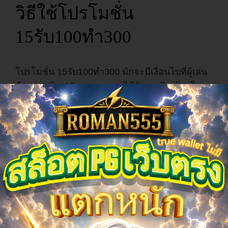
วิธีใช้โปรโมชั่น
15รับ100ทํา300
โปรโมชั่น 15รับ100ทํา300 มักจะมีเงื่อนไขที่ผู้เล่น
ต้องฝากเงิน 15 บาท และจะได้รับเครดิตเพิ่มเป็น
100 บาททันที หลังจากนั้นผู้เล่นจะต้องทำยอดเทิร์น
โอเวอร์หรือยอดเดิมพันรวมให้ครบ 300 บาท จึงจะ
สามารถถอนเงินได้ โปรโมชั่นนี้เหมาะสำหรับผู้ที่
ต้องการเพิ่มทุนในการเล่นโดยไม่ต้องลงทุนมาก
และยังช่วยให้ผู้เล่นได้ทดลองเล่นเกมต่างๆ ใน
15รับ100ทํา300
เว็บไซต์ได้อย่างหลากหลาย
เป็น
โปรโมชั่นที่คุ้มค่าและช่วยเพิ่มโอกาสในการชนะ
เทคนิคการทำยอดเทิร์น