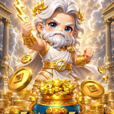
โอเวอร์ 300
เพื่อให้สามารถทำยอดเทิร์นโอเวอร์ 300 ได้อย่าง
รวดเร็วและง่ายดาย ควรเลือกเล่นเกมที่มีอัตราการ
จ่ายเงินและความเสี่ยงต่ำ เช่น เกมสล็อตที่มีฟีเจอร์
โบนัส หรือเกมคาสิโนที่มีอัตราการชนะสูง
นอกจากนี้ควรจัดการเงินทุนอย่างมีประสิทธิภาพ
และตั้งเป้าหมายในการเล่นแต่ละครั้ง เพื่อป้องกัน
การเสียเงินมากเกินไป การวางแผนและการเลือก
เกมที่เหมาะสมจะช่วยให้คุณทำยอดเทิร์นโอเวอร์
ได้สำเร็จและถอนเงินได้จริง
ข้อควรระวังและคำ
แนะนำ