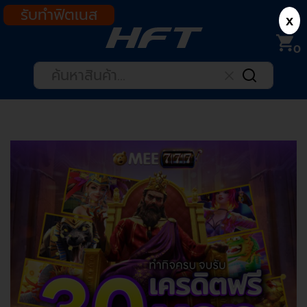
รับทำฟิตเนส
x
0