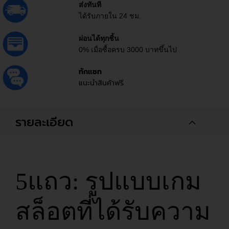
ส่งทันที
ได้รับภายใน 24 ชม.
ผ่อนได้ทุกชิ้น
0% เมื่อซื้อครบ 3000 บาทขึ้นไป
ทักแชท
แนะนำสินค้าฟรี
รายละเอียด
5แถว: รูปแบบเกม
สล็อตที่ได้รับความ