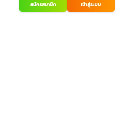
สมัครสมาชิก
เข้าสู่ระบบ
เกี่ยวกับเรา
บริการลูกค้า
ก
เกี่ยวกับ
วิธีสั่งซื้อ
รณ์
ติดต่อเรา
การชำระเงิน
กกำลัง
บล
ร้านของเรา
การจัดส่ง
และ
ร
นโยบายความเป็น
แจ้งชำระเงิน
ว่า
ส่วนตัว
รีวิวสินค้า
ริง