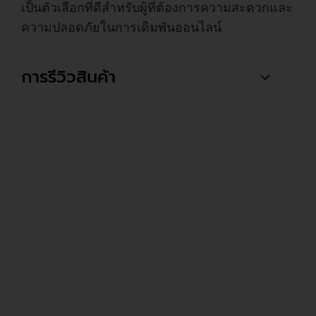
เป็นตัวเลือกที่ดีสำหรับผู้ที่ต้องการความสะดวกและ
ความปลอดภัยในการเดิมพันออนไลน์
การรีวิวสินค้า