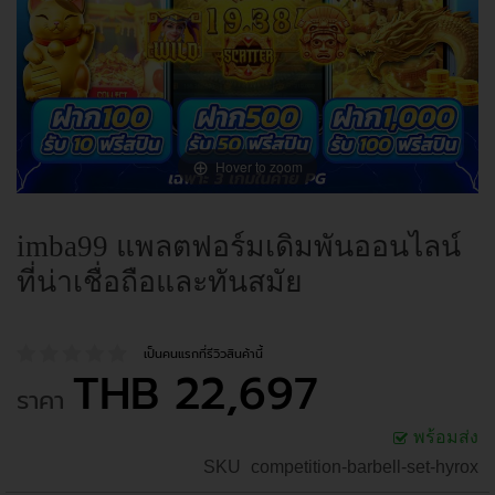
Hover to zoom
imba99 แพลตฟอร์มเดิมพันออนไลน์
ที่น่าเชื่อถือและทันสมัย
เป็นคนแรกที่รีวิวสินค้านี้
THB 22,697
ราคา
พร้อมส่ง
SKU
competition-barbell-set-hyrox