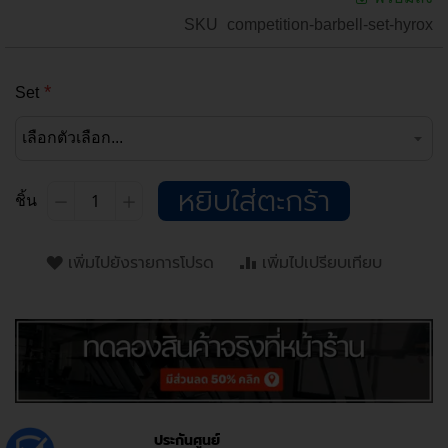
SKU
competition-barbell-set-hyrox
Set
หยิบใส่ตะกร้า
ชิ้น
เพิ่มไปยังรายการโปรด
เพิ่มไปเปรียบเทียบ
ประกันศูนย์