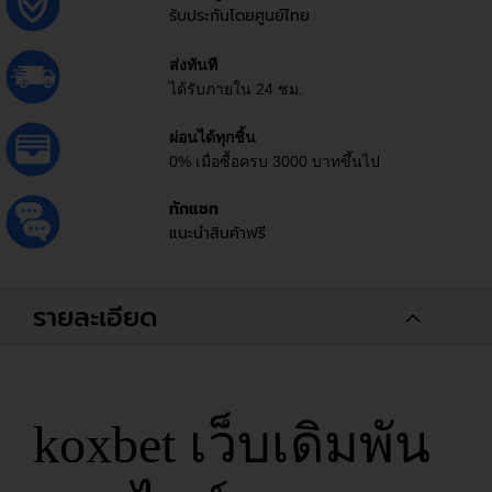
รับประกันโดยศูนย์ไทย
ส่งทันที
ได้รับภายใน 24 ชม.
ผ่อนได้ทุกชิ้น
0% เมื่อซื้อครบ 3000 บาทขึ้นไป
ทักแชท
แนะนำสินค้าฟรี
รายละเอียด
koxbet เว็บเดิมพัน