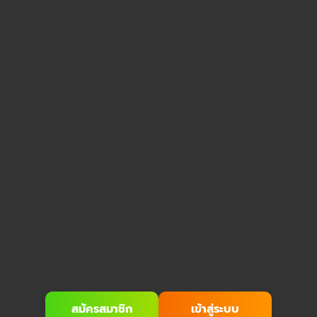
สมัครสมาชิก
เข้าสู่ระบบ