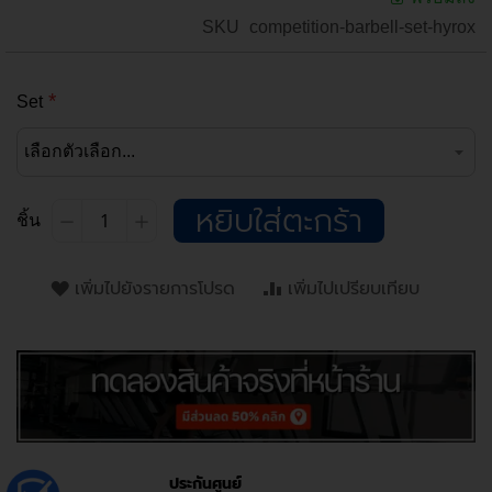
SKU
competition-barbell-set-hyrox
Set
หยิบใส่ตะกร้า
ชิ้น
เพิ่มไปยังรายการโปรด
เพิ่มไปเปรียบเทียบ
ประกันศูนย์