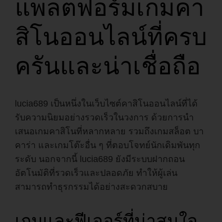
แพลตฟอร์มเกมคา
สิโนออนไลน์ที่ครบ
ครันและน่าเชื่อถือ
lucia689 เป็นหนึ่งในเว็บไซต์คาสิโนออนไลน์ที่ได้
รับความนิยมอย่างรวดเร็วในวงการ ด้วยการนำ
เสนอเกมคาสิโนที่หลากหลาย รวมถึงเกมสล็อต บา
คาร่า และเกมโต๊ะอื่น ๆ ที่ตอบโจทย์นักเดิมพันทุก
ระดับ นอกจากนี้ lucia689 ยังมีระบบฝากถอน
อัตโนมัติที่รวดเร็วและปลอดภัย ทำให้ผู้เล่น
สามารถทำธุรกรรมได้อย่างสะดวกสบาย
เกมและฟีเจอร์ที่น่าสนใจ