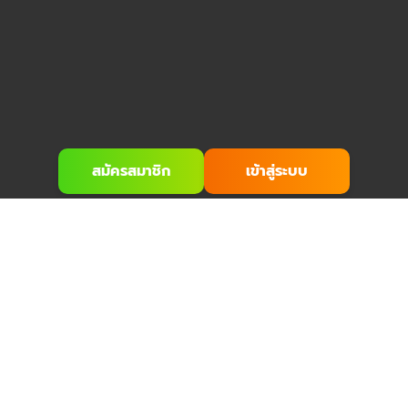
สมัครสมาชิก
เข้าสู่ระบบ
HOMEFITTOOLS
เรานำเข้าและจัดจำหน่ายอุปกรณ์ออก
กำลังกาย อุปกรณ์ฟิตเนส และอุปกรณ์
ฟิตเนสอื่นๆ เช่น ลู่วิ่ง จักรยานออกกำลัง
กาย โฮมยิม กระสอบทราย และดัมเบล