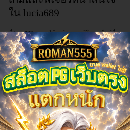
ใน lucia689
ที่ lucia689 คุณจะได้พบกับเกมคาสิโนออนไลน์ที่
หลากหลาย ไม่ว่าจะเป็นเกมสล็อตที่มีธีมและ
ฟีเจอร์หลากหลาย บาคาร่าแบบสดที่ถ่ายทอดสด
จากคาสิโนจริง หรือเกมโต๊ะอื่น ๆ ที่มีรูปแบบการ
เล่นที่น่าตื่นเต้น นอกจากนี้ lucia689 ยังมีระบบ
ทดลองเล่นที่ช่วยให้ผู้เล่นใหม่ได้ฝึกฝนก่อนลงเดิม
lucia689
พันจริง
ให้ความสำคัญกับประสบการณ์
การเล่นที่ดีและความปลอดภัยของข้อมูลผู้เล่น
ระบบฝากถอนและการ
บริการลูกค้า