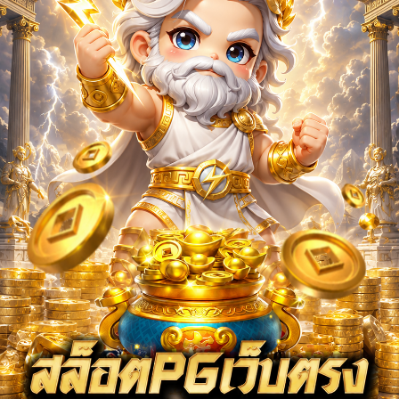
lucia689 มีระบบฝากถอนอัตโนมัติที่รวดเร็วและ
ปลอดภัย รองรับการทำธุรกรรมผ่านหลายช่องทาง
ทำให้ผู้เล่นสามารถเติมเงินและถอนเงินได้สะดวก
ตลอด 24 ชั่วโมง นอกจากนี้ยังมีทีมงานบริการ
ลูกค้าที่พร้อมให้คำปรึกษาและแก้ไขปัญหาอย่างมือ
อาชีพ เพื่อให้ผู้เล่นได้รับประสบการณ์ที่ดีที่สุด
lucia689
มุ่งมั่นที่จะให้บริการที่เป็นเลิศและตอบ
สนองความต้องการของสมาชิกทุกคน
โปรโมชั่นและสิทธิพิเศษ
สำหรับสมาชิก
lucia689 มีโปรโมชั่นและโบนัสมากมายที่ออกแบบ