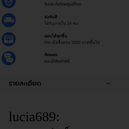
รับประกันโดยศูนย์ไทย
ส่งทันที
ได้รับภายใน 24 ชม.
ผ่อนได้ทุกชิ้น
0% เมื่อซื้อครบ 3000 บาทขึ้นไป
ทักแชท
แนะนำสินค้าฟรี
รายละเอียด
lucia689: