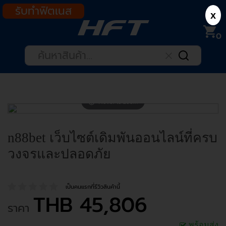
รับทำฟิตเนส
x
0
Hover to zoom
n88bet เว็บไซต์เดิมพันออนไลน์ที่ครบ
วงจรและปลอดภัย
เป็นคนแรกที่รีวิวสินค้านี้
THB 45,806
ราคา
พร้อมส่ง