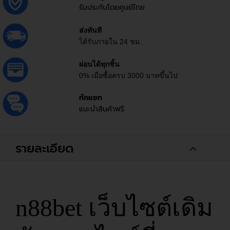
รับประกันโดยศูนย์ไทย
ส่งทันที
ได้รับภายใน 24 ชม.
ผ่อนได้ทุกชิ้น
0% เมื่อซื้อครบ 3000 บาทขึ้นไป
ทักแชท
แนะนำสินค้าฟรี
รายละเอียด
n88bet เว็บไซต์เดิม