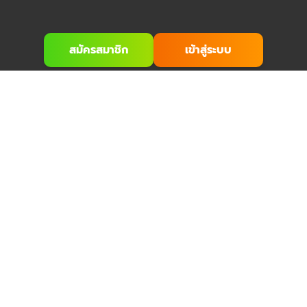
สมัครสมาชิก
เข้าสู่ระบบ
HOMEFITTOOLS
เรานำเข้าและจัดจำหน่ายอุปกรณ์ออก
กำลังกาย อุปกรณ์ฟิตเนส และอุปกรณ์
ฟิตเนสอื่นๆ เช่น ลู่วิ่ง จักรยานออกกำลัง
กาย โฮมยิม กระสอบทราย และดัมเบล
คุณภาพสูง เรายังมีบริการขายปลีกและ
ขายส่งอีกด้วย เราคัดสรรและคัดสรร
สินค้าทุกชิ้นด้วยตนเอง เพื่อให้มั่นใจว่า