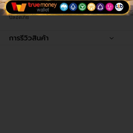
โดยมีคู่มือและคำแนะนำสำหรับผู้เริ่มต้น เพื่อให้ทุก
คนสามารถใช้งานแพลตฟอร์มได้อย่างเต็มที่และ
ปลอดภัย
การรีวิวสินค้า