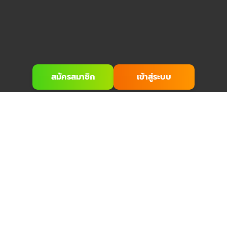
สมัครสมาชิก
เข้าสู่ระบบ
HOMEFITTOOLS
เรานำเข้าและจัดจำหน่ายอุปกรณ์ออก
กำลังกาย อุปกรณ์ฟิตเนส และอุปกรณ์
ฟิตเนสอื่นๆ เช่น ลู่วิ่ง จักรยานออกกำลัง
กาย โฮมยิม กระสอบทราย และดัมเบล
คุณภาพสูง เรายังมีบริการขายปลีกและ