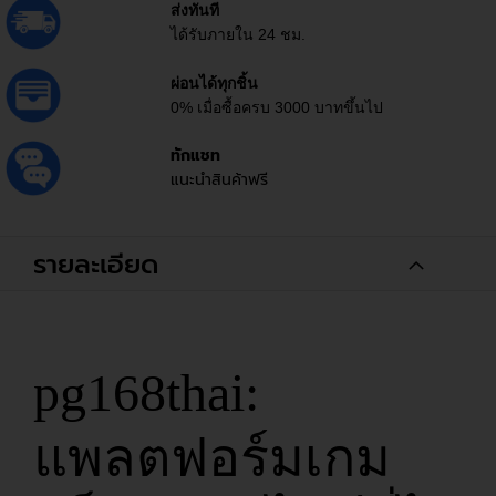
ส่งทันที
ได้รับภายใน 24 ชม.
ผ่อนได้ทุกชิ้น
0% เมื่อซื้อครบ 3000 บาทขึ้นไป
ทักแชท
แนะนำสินค้าฟรี
รายละเอียด
pg168thai:
แพลตฟอร์มเกม