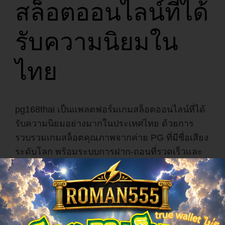
สล็อตออนไลน์ที่ได้
รับความนิยมใน
ไทย
pg168thai เป็นแพลตฟอร์มเกมสล็อตออนไลน์ที่ได้
รับความนิยมอย่างมากในประเทศไทย ด้วยการ
รวบรวมเกมสล็อตคุณภาพจากค่าย PG ที่มีชื่อเสียง
ระดับโลก พร้อมระบบการฝาก-ถอนที่รวดเร็วและ
ปลอดภัย ทำให้ผู้เล่นสามารถสนุกกับเกมได้อย่างไร้
กังวล นอกจากนี้ pg168thai ยังมีโปรโมชั่นและ
โบนัสที่น่าสนใจสำหรับสมาชิกใหม่และสมาชิกเก่า
ช่วยเพิ่มโอกาสในการชนะและทำกำไร