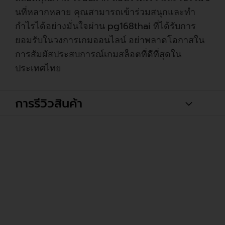
นที่หลากหลาย คุณสามารถเข้าร่วมสนุกและทำ
pg168thai
กำไรได้อย่างมั่นใจผ่าน
ที่ได้รับการ
ยอมรับในวงการเกมออนไลน์ อย่าพลาดโอกาสใน
การสัมผัสประสบการณ์เกมสล็อตที่ดีที่สุดใน
ประเทศไทย
การรีวิวสินค้า