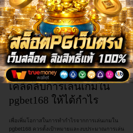
การสมัครสมาชิกกับ pgbet168 สามารถทำได้ง่าย
ๆ ผ่านหน้าเว็บไซต์หลัก โดยกรอกข้อมูลส่วนตัว
และยืนยันตัวตน จากนั้นทำการฝากเงินเข้าสู่ระบบ
เพื่อเริ่มเดิมพัน ผู้เล่นควรศึกษากติกาและเงื่อนไข
ของเกมแต่ละประเภทเพื่อเพิ่มโอกาสในการชนะ
pgbet168
และลดความเสี่ยงในการเล่น
มีระบบ
ทดลองเล่นที่ช่วยให้ผู้เล่นใหม่ได้ฝึกฝนก่อนลงเดิม
พันจริง
เคล็ดลับการเล่นเกมใน
pgbet168 ให้ได้กำไร
เพื่อเพิ่มโอกาสในการทำกำไรจากการเล่นเกมใน
pgbet168 ควรตั้งเป้าหมายและงบประมาณการเล่น