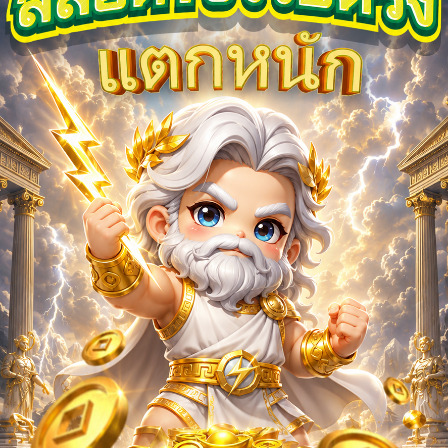
คุณควรรู้
หนึ่งในจุดเด่นของ pgbet168 คือการมีเกมจากค่าย
ดังมากมายที่รวบรวมไว้ในที่เดียว นอกจากนี้
เว็บไซต์ยังมีระบบสมาชิกที่ง่ายต่อการสมัครและมี
โปรโมชั่นที่น่าสนใจสำหรับสมาชิกใหม่และเก่า
การบริการลูกค้าตลอด 24 ชั่วโมงช่วยให้ผู้เล่นได้
รับความช่วยเหลืออย่างรวดเร็วทุกเมื่อ
pgbet168
ยังรองรับการใช้งานผ่านมือถือและ
แท็บเล็ต ทำให้สะดวกในการเล่นทุกที่ทุกเวลา
วิธีการสมัครและเริ่มเดิม
พันกับ pgbet168