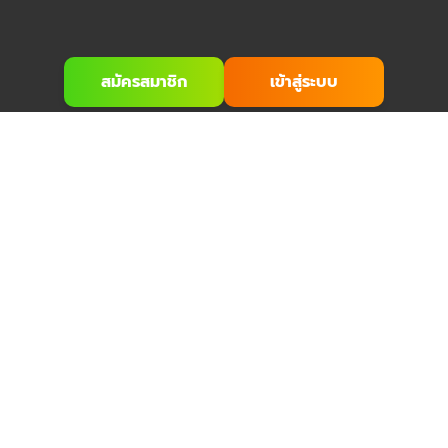
สมัครสมาชิก
เข้าสู่ระบบ
HOMEFITTOOLS
เรานำเข้าและจัดจำหน่ายอุปกรณ์ออก
กำลังกาย อุปกรณ์ฟิตเนส และอุปกรณ์
ฟิตเนสอื่นๆ เช่น ลู่วิ่ง จักรยานออกกำลัง
กาย โฮมยิม กระสอบทราย และดัมเบล
คุณภาพสูง เรายังมีบริการขายปลีกและ
ขายส่งอีกด้วย เราคัดสรรและคัดสรร
สินค้าทุกชิ้นด้วยตนเอง เพื่อให้มั่นใจว่า