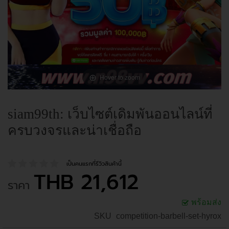
Hover to zoom
siam99th: เว็บไซต์เดิมพันออนไลน์ที่
ครบวงจรและน่าเชื่อถือ
เป็นคนแรกที่รีวิวสินค้านี้
THB 21,612
ราคา
พร้อมส่ง
SKU
competition-barbell-set-hyrox