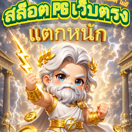
siam99th มีข้อดีหลายประการ เช่น การให้บริการ
เกมที่หลากหลายและคุณภาพสูง ระบบการเงินที่
รวดเร็วและปลอดภัย รวมถึงทีมงานสนับสนุนที่
พร้อมช่วยเหลือตลอด 24 ชั่วโมง นอกจากนี้ยังมี
โปรโมชั่นและโบนัสที่น่าสนใจสำหรับสมาชิกใหม่
และสมาชิกเก่า ทำให้ siam99th เป็นตัวเลือกที่ดี
สำหรับผู้ที่ต้องการประสบการณ์การเดิมพันที่ครบ
siam99th
วงจรและมั่นใจในความปลอดภัย
คือ
เว็บไซต์ที่ตอบโจทย์ความต้องการเหล่านี้ได้อย่างดี
วิธีการสมัครและเริ่มเดิม
พันกับ siam99th