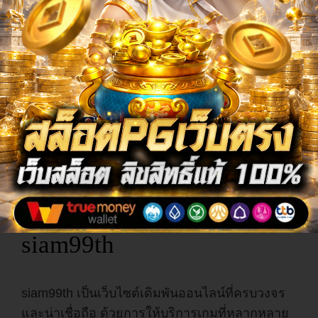
การสมัครสมาชิกกับ siam99th ง่ายและรวดเร็ว ผู้
เล่นสามารถกรอกข้อมูลส่วนตัวผ่านหน้าเว็บไซต์
หลัก จากนั้นทำการยืนยันตัวตนและฝากเงินเข้าสู่
ระบบ เมื่อเสร็จสิ้นขั้นตอนนี้ ผู้เล่นสามารถเลือกเล่น
เกมที่ต้องการได้ทันที ไม่ว่าจะเป็นสล็อต คาสิโน
หรือการเดิมพันกีฬา นอกจากนี้ siam99th ยังมี
ระบบทดลองเล่นสำหรับผู้ที่ต้องการฝึกฝนก่อนเดิม
siam99th
พันจริง
จึงเหมาะสำหรับผู้เล่นทุกระดับที่
ต้องการความสะดวกและปลอดภัยในการเล่น
สรุปความน่าสนใจของ
siam99th
siam99th เป็นเว็บไซต์เดิมพันออนไลน์ที่ครบวงจร
และน่าเชื่อถือ ด้วยการให้บริการเกมที่หลากหลาย