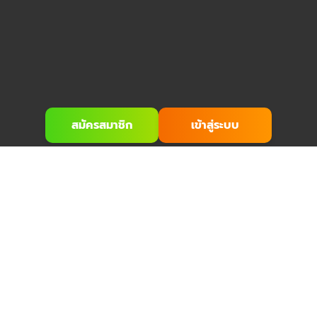
สมัครสมาชิก
เข้าสู่ระบบ
HOMEFITTOOLS
เรานำเข้าและจัดจำหน่ายอุปกรณ์ออก
กำลังกาย อุปกรณ์ฟิตเนส และอุปกรณ์
ฟิตเนสอื่นๆ เช่น ลู่วิ่ง จักรยานออกกำลัง
กาย โฮมยิม กระสอบทราย และดัมเบล