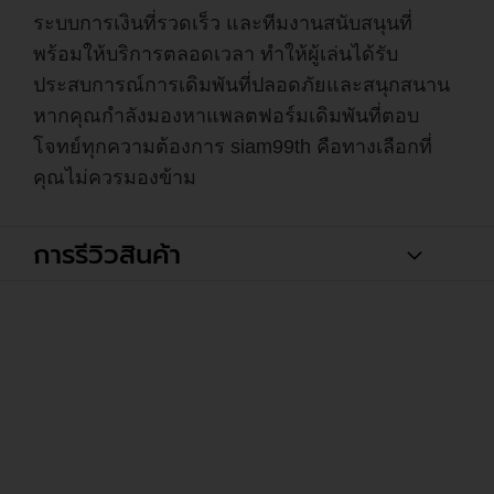
ระบบการเงินที่รวดเร็ว และทีมงานสนับสนุนที่
พร้อมให้บริการตลอดเวลา ทำให้ผู้เล่นได้รับ
ประสบการณ์การเดิมพันที่ปลอดภัยและสนุกสนาน
หากคุณกำลังมองหาแพลตฟอร์มเดิมพันที่ตอบ
โจทย์ทุกความต้องการ siam99th คือทางเลือกที่
คุณไม่ควรมองข้าม
การรีวิวสินค้า