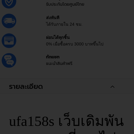
รับประกันโดยศูนย์ไทย
ส่งทันที
ได้รับภายใน 24 ชม.
ผ่อนได้ทุกชิ้น
0% เมื่อซื้อครบ 3000 บาทขึ้นไป
ทักแชท
แนะนำสินค้าฟรี
รายละเอียด
ufa158s เว็บเดิมพัน