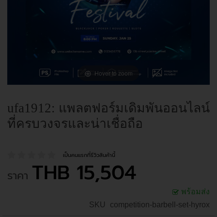
Hover to zoom
ufa1912: แพลตฟอร์มเดิมพันออนไลน์
ที่ครบวงจรและน่าเชื่อถือ
เป็นคนแรกที่รีวิวสินค้านี้
THB 15,504
ราคา
พร้อมส่ง
SKU
competition-barbell-set-hyrox