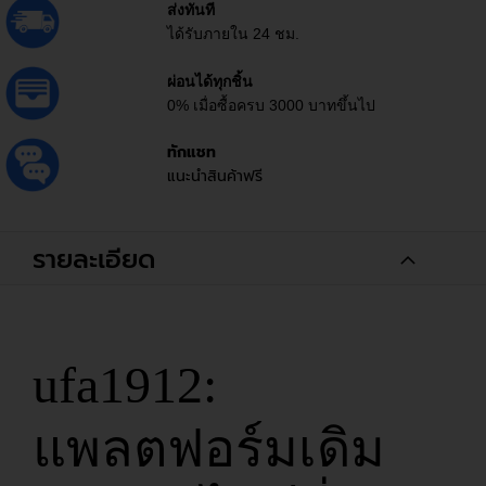
ส่งทันที
ได้รับภายใน 24 ชม.
ผ่อนได้ทุกชิ้น
0% เมื่อซื้อครบ 3000 บาทขึ้นไป
ทักแชท
แนะนำสินค้าฟรี
รายละเอียด
ufa1912:
แพลตฟอร์มเดิม