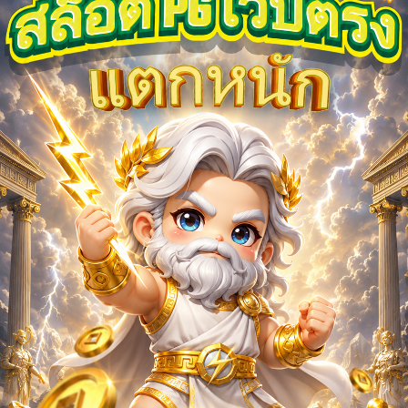
หนึ่งในจุดเด่นของ ufazbet คือการมีเกมเดิมพันที่
ครบวงจร ไม่ว่าจะเป็นการเดิมพันกีฬาที่มีให้เลือก
มากมาย เช่น ฟุตบอล บาสเกตบอล และมวย รวม
ถึงคาสิโนสดที่ถ่ายทอดสดจากคาสิโนจริง ทำให้ผู้
เล่นได้รับประสบการณ์ที่สมจริง นอกจากนี้ยังมีเกม
สล็อตและเกมอื่น ๆ ที่ช่วยเพิ่มความสนุกและความ
ufazbet
ตื่นเต้นให้กับผู้เล่นทุกคน
จึงเป็น
แพลตฟอร์มที่ตอบโจทย์ทุกความต้องการของนัก
เดิมพันออนไลน์
ระบบฝากถอนและความ
ปลอดภัย
ufazbet ให้ความสำคัญกับความสะดวกสบายและ