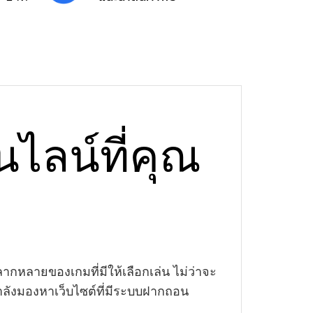
ไลน์ที่คุณ
หลายของเกมที่มีให้เลือกเล่น ไม่ว่าจะ
กำลังมองหาเว็บไซต์ที่มีระบบฝากถอน