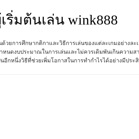
้เริ่มต้นเล่น wink888
เริ่มต้นด้วยการศึกษากติกาและวิธีการเล่นของแต่ละเกมอย่าง
วรกำหนดงบประมาณในการเล่นและไม่ควรเดิมพันเกินความส
็นอีกหนึ่งวิธีที่ช่วยเพิ่มโอกาสในการทำกำไรได้อย่างมีประส