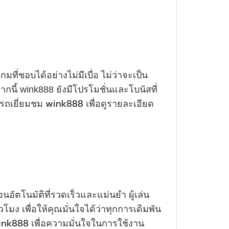
ี่ชอบได้อย่างไม่มีเบื่อ ไม่ว่าจะเป็น
กนี้ wink888 ยังมีโปรโมชั่นและโบนัสที่
wink888
ารถเยี่ยมชม
เพื่อดูรายละเอียด
โนมัติที่รวดเร็วและแม่นยำ ผู้เล่น
ง เพื่อให้คุณมั่นใจได้ว่าทุกการเดิมพัน
ink888
เพื่อความมั่นใจในการใช้งาน