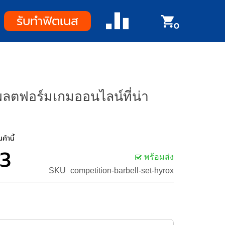
รับทำฟิตเนส
0
ลตฟอร์มเกมออนไลน์ที่น่า
ค้านี้
13
พร้อมส่ง
SKU
competition-barbell-set-hyrox