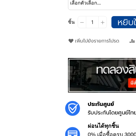
หยิบใ
ชิ้น
เพิ่มไปยังรายการโปรด
ประกันศูนย์
รับประกันโดยศูนย์ไท
ผ่อนได้ทุกชิ้น
0% เมื่อซื้อครบ 300