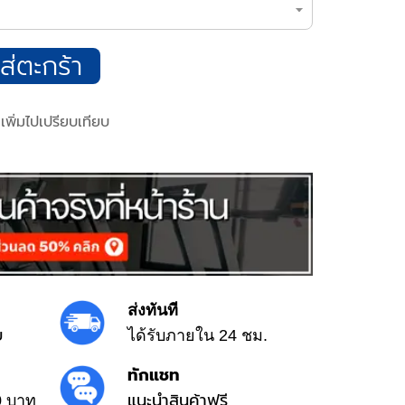
ส่ตะกร้า
เพิ่มไปเปรียบเทียบ
ส่งทันที
ย
ได้รับภายใน 24 ชม.
ทักแชท
แนะนำสินค้าฟรี
0 บาท