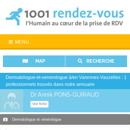
MENU
MAP
RECHERCHE
Dermatologue-et-venerologue à/en Varennes-Vauzelles : 1
professionnels trouvés dans notre annuaire
Dr Annik PONS-GUIRAUD
Voir fiche
Dermatologue et vénérologue