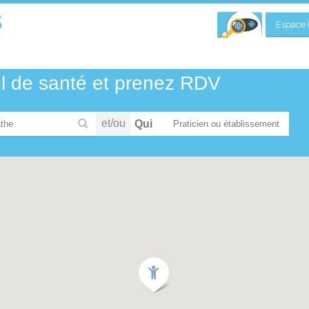
Espace P
el de santé et prenez RDV
et/ou
Qui
the