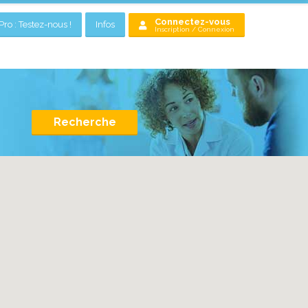
Connectez-vous
ro : Testez-nous !
Infos
Inscription / Connexion
Recherche